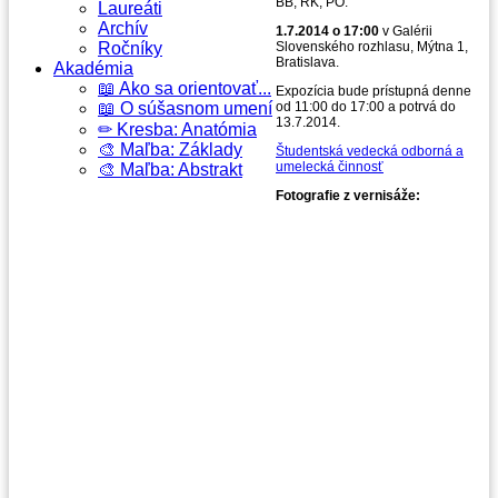
BB, RK, PO.
Laureáti
Archív
1.7.2014 o 17:00
v Galérii
Ročníky
Slovenského rozhlasu, Mýtna 1,
Bratislava.
Akadémia
📖 Ako sa orientovať...
Expozícia bude prístupná denne
📖 O súšasnom umení
od 11:00 do 17:00 a potrvá do
13.7.2014.
✏ Kresba: Anatómia
🎨 Maľba: Základy
Študentská vedecká odborná a
umelecká činnosť
🎨 Maľba: Abstrakt
Fotografie z vernisáže: