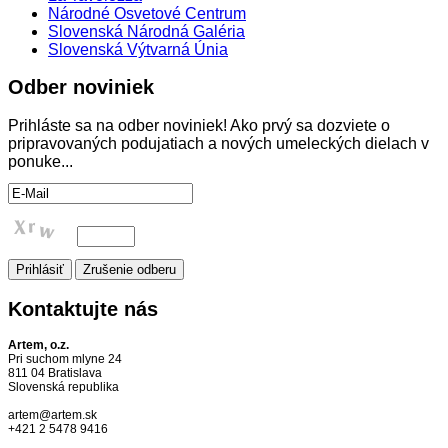
Národné Osvetové Centrum
Slovenská Národná Galéria
Slovenská Výtvarná Únia
Odber
noviniek
Prihláste sa na odber noviniek! Ako prvý sa dozviete o
pripravovaných podujatiach a nových umeleckých dielach v
ponuke...
Kontaktujte
nás
Artem, o.z.
Pri suchom mlyne 24
811 04 Bratislava
Slovenská republika
artem@artem.sk
+421 2 5478 9416