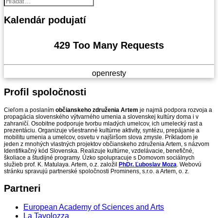
Kalendár
podujatí
429 Too Many Requests
openresty
Profil
spoločnosti
Cieľom a poslaním
občianskeho združenia Artem
je najmä podpora rozvoja a
propagácia slovenského výtvarného umenia a slovenskej kultúry doma i v
zahraničí. Osobitne podporuje tvorbu mladých umelcov, ich umelecký rast a
prezentáciu. Organizuje všestranné kultúrne aktivity, syntézu, prepájanie a
mobilitu umenia a umelcov, osvetu v najširšom slova zmysle. Príkladom je
jeden z mnohých vlastných projektov občianskeho združenia Artem, s názvom
Identifikačný kód Slovenska. Realizuje kultúrne, vzdelávacie, benefičné,
školiace a študijné programy. Úzko spolupracuje s Domovom sociálnych
služieb prof. K. Matulaya. Artem, o.z. založil
PhDr. Ľuboslav Moza
. Webovú
stránku spravujú partnerské spoločnosti Prominens, s.r.o. a Artem, o. z.
Partneri
European Academy of Sciences and Arts
La Tavolozza