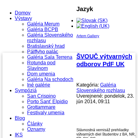
Jazyk
Domov
Výstavy
Galéria Merum
Galéria BCPB
Galéria Slovenského
Artem Gallery
rozhlasu
Bratislavský hrad
Pálffyho palác
ŠVOUČ výtvarných
Galéria Sala Terrena
Rotunda pod
odborov PdF UK
Slavínom
Dom umenia
Galéria Na schodoch
Iné galérie
Kategória:
Galéria
Sympóziá
Slovenského rozhlasu
San Crispino
Uverejnené: pondelok, 23.
Porto Sant' Elpidio
jún 2014, 09:11
Grottammare
Festivaly umenia
Blog
Články
Oznamy
Slávnostná vernisáž prehliadky
IKS
výtvarných diel študentov z BA, NR,