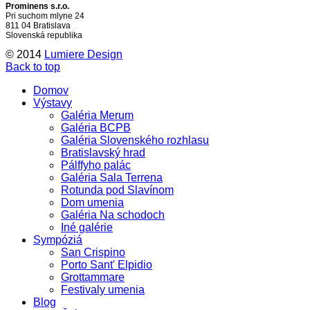
Prominens s.r.o.
Pri suchom mlyne 24
811 04 Bratislava
Slovenská republika
© 2014
Lumiere Design
Back to top
Domov
Výstavy
Galéria Merum
Galéria BCPB
Galéria Slovenského rozhlasu
Bratislavský hrad
Pálffyho palác
Galéria Sala Terrena
Rotunda pod Slavínom
Dom umenia
Galéria Na schodoch
Iné galérie
Sympóziá
San Crispino
Porto Sant' Elpidio
Grottammare
Festivaly umenia
Blog