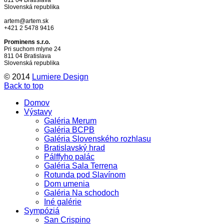
Slovenská republika
artem@artem.sk
+421 2 5478 9416
Prominens s.r.o.
Pri suchom mlyne 24
811 04 Bratislava
Slovenská republika
© 2014
Lumiere Design
Back to top
Domov
Výstavy
Galéria Merum
Galéria BCPB
Galéria Slovenského rozhlasu
Bratislavský hrad
Pálffyho palác
Galéria Sala Terrena
Rotunda pod Slavínom
Dom umenia
Galéria Na schodoch
Iné galérie
Sympóziá
San Crispino