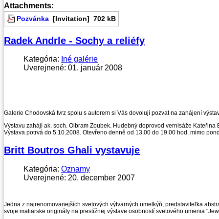
Attachments:
Pozvánka
[Invitation]
702 kB
Radek Andrle - Sochy a reliéfy
Kategória:
Iné galérie
Uverejnené: 01. január 2008
Galerie Chodovská tvrz spolu s autorem si Vás dovolují pozvat na zahájení výsta
Výstavu zahájí ak. soch. Olbram Zoubek. Hudebný doprovod vernisáže Kateřina Eng
Výstava potrvá do 5.10.2008. Otevřeno denně od 13.00 do 19.00 hod. mimo pond
Britt Boutros Ghali vystavuje
Kategória:
Oznamy
Uverejnené: 20. december 2007
Jedna z najrenomovanejších svetových výtvarných umelkýň, predstaviteľka abstrak
svoje maliarske originály na prestížnej výstave osobností svetového umenia "Jew