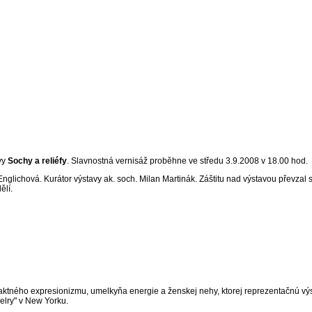
vy
Sochy a reliéfy
. Slavnostná vernisáž proběhne ve středu 3.9.2008 v 18.00 hod.
lichová. Kurátor výstavy ak. soch. Milan Martinák. Záštitu nad výstavou převzal 
ělí.
tného expresionizmu, umelkyňa energie a ženskej nehy, ktorej reprezentačnú výsta
elry" v New Yorku.