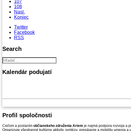
107
108
Nasl.
Koniec
Twitter
Facebook
RSS
Search
Kalendár
podujatí
Profil
spoločnosti
Cieľom a poslaním
občianskeho združenia Artem
je najmä podpora rozvoja a pr
Organizuje všestranné kultúrne aktivity, syntézu, prepájanie a mobilitu umenia 