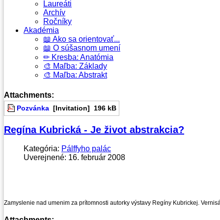
Laureáti
Archív
Ročníky
Akadémia
📖 Ako sa orientovať...
📖 O súšasnom umení
✏ Kresba: Anatómia
🎨 Maľba: Základy
🎨 Maľba: Abstrakt
Attachments:
Pozvánka
[Invitation]
196 kB
Regína Kubrická - Je život abstrakcia?
Kategória:
Pálffyho palác
Uverejnené: 16. február 2008
Zamyslenie nad umenim za prítomnosti autorky výstavy Regíny Kubrickej. Vernisá
Attachments: