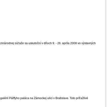
zinárodnej súťaže sa uskutoční v dňoch 9. - 26. apríla 2008 vo výstavných
rii Pálffyho paláca na Zámockej ulici v Bratislave. Toto príťažlivé