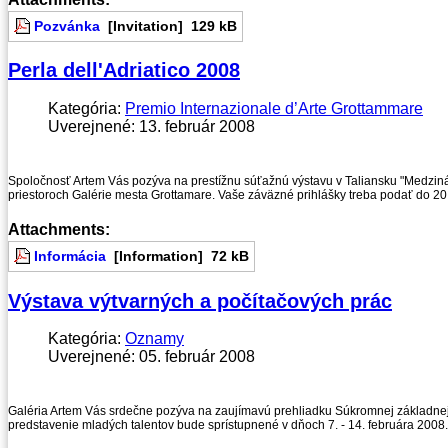
Pozvánka
[Invitation]
129 kB
Perla dell'Adriatico 2008
Kategória:
Premio Internazionale d’Arte Grottammare
Uverejnené: 13. február 2008
Spoločnosť Artem Vás pozýva na prestížnu súťažnú výstavu v Taliansku "Medzináro
priestoroch Galérie mesta Grottamare. Vaše záväzné prihlášky treba podať do 20
Attachments:
Informácia
[Information]
72 kB
Výstava výtvarných a počítačových prác
Kategória:
Oznamy
Uverejnené: 05. február 2008
Galéria Artem Vás srdečne pozýva na zaujímavú prehliadku Súkromnej základnej um
predstavenie mladých talentov bude sprístupnené v dňoch 7. - 14. februára 2008.