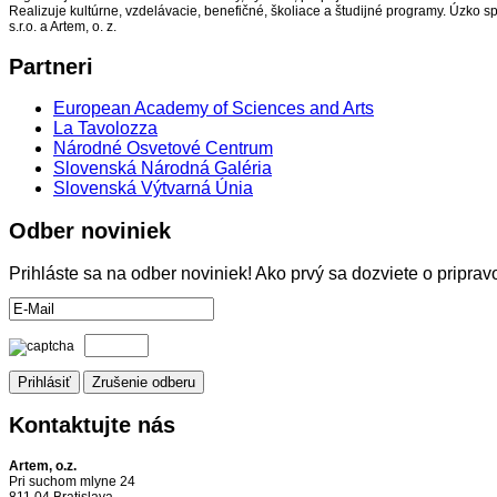
Realizuje kultúrne, vzdelávacie, benefičné, školiace a študijné programy. Úzko s
s.r.o. a Artem, o. z.
Partneri
European Academy of Sciences and Arts
La Tavolozza
Národné Osvetové Centrum
Slovenská Národná Galéria
Slovenská Výtvarná Únia
Odber
noviniek
Prihláste sa na odber noviniek! Ako prvý sa dozviete o pripr
Kontaktujte
nás
Artem, o.z.
Pri suchom mlyne 24
811 04 Bratislava