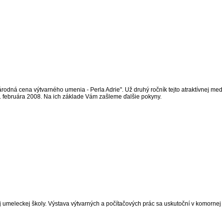
dná cena výtvarného umenia - Perla Adrie". Už druhý ročník tejto atraktívnej med
. februára 2008. Na ich základe Vám zašleme ďalšie pokyny.
eleckej školy. Výstava výtvarných a počítačových prác sa uskutoční v komornej galé