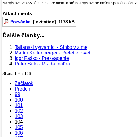
Na výstave v USA sú aj niektoré diela, ktoré boli vystavené našou spoločnosčou 
Attachments:
Pozvánka
[Invitation]
1178 kB
Ďalšie články...
Talianski výtvarníci - Slnko v zime
Martin Kellenberger - Preletieť svet
Igor Faško - Prekvapenie
Peter Sulo - Mladá maľba
Strana 104 z 126
Začiatok
Predch.
99
100
101
102
103
104
105
106