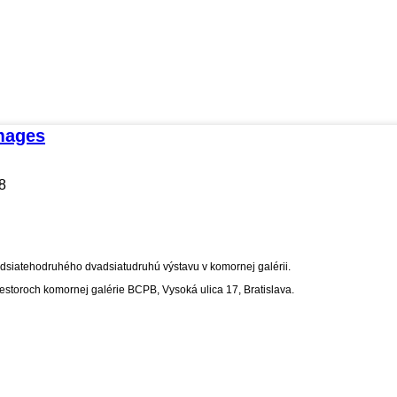
mages
8
dsiatehodruhého dvadsiatudruhú výstavu v komornej galérii.
riestoroch komornej galérie BCPB, Vysoká ulica 17, Bratislava.