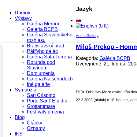
Jazyk
Domov
Výstavy
Galéria Merum
Galéria BCPB
Galéria Slovenského
Artem Gallery
rozhlasu
Bratislavský hrad
Miloš Prekop - Hom
Pálffyho palác
Galéria Sala Terrena
Kategória:
Galéria BCPB
Rotunda pod
Uverejnené: 21. február 200
Slavínom
Dom umenia
Galéria Na schodoch
Iné galérie
Sympóziá
PhDr. Ľuboslav Moza otvára dňa dva
San Crispino
22.2.2008 (piatok) o 18. hodine, v p
Porto Sant' Elpidio
Grottammare
Festivaly umenia
Blog
Články
Oznamy
IKS