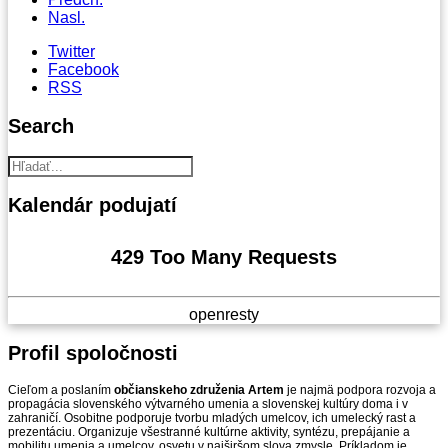
Nasl.
Twitter
Facebook
RSS
Search
Kalendár
podujatí
429 Too Many Requests
openresty
Profil
spoločnosti
Cieľom a poslaním
občianskeho združenia Artem
je najmä podpora rozvoja a
propagácia slovenského výtvarného umenia a slovenskej kultúry doma i v
zahraničí. Osobitne podporuje tvorbu mladých umelcov, ich umelecký rast a
prezentáciu. Organizuje všestranné kultúrne aktivity, syntézu, prepájanie a
mobilitu umenia a umelcov, osvetu v najširšom slova zmysle. Príkladom je