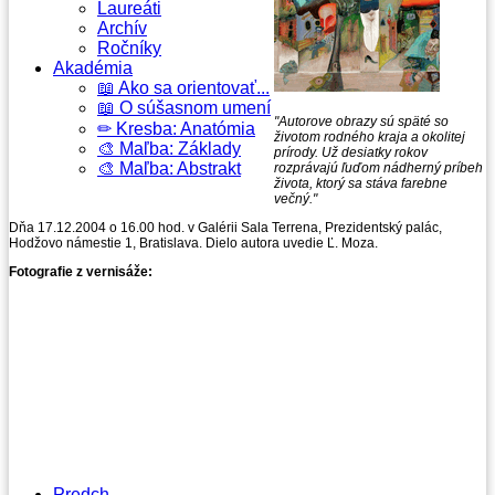
Laureáti
Archív
Ročníky
Akadémia
📖 Ako sa orientovať...
📖 O súšasnom umení
"Autorove obrazy sú späté so
✏ Kresba: Anatómia
životom rodného kraja a okolitej
🎨 Maľba: Základy
prírody. Už desiatky rokov
🎨 Maľba: Abstrakt
rozprávajú ľuďom nádherný príbeh
života, ktorý sa stáva farebne
večný."
Dňa 17.12.2004 o 16.00 hod. v Galérii Sala Terrena, Prezidentský palác,
Hodžovo námestie 1, Bratislava. Dielo autora uvedie Ľ. Moza.
Fotografie z vernisáže:
Predch.