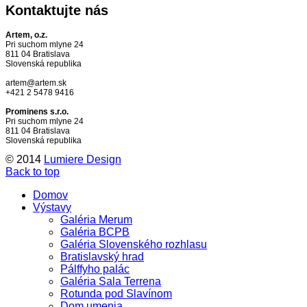
Kontaktujte
nás
Artem, o.z.
Pri suchom mlyne 24
811 04 Bratislava
Slovenská republika
artem@artem.sk
+421 2 5478 9416
Prominens s.r.o.
Pri suchom mlyne 24
811 04 Bratislava
Slovenská republika
© 2014
Lumiere Design
Back to top
Domov
Výstavy
Galéria Merum
Galéria BCPB
Galéria Slovenského rozhlasu
Bratislavský hrad
Pálffyho palác
Galéria Sala Terrena
Rotunda pod Slavínom
Dom umenia