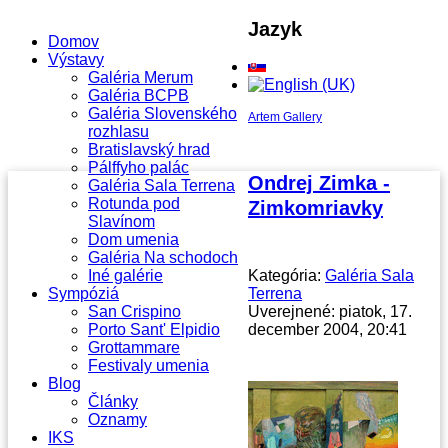
Jazyk
Domov
Výstavy
Galéria Merum
Galéria BCPB
Galéria Slovenského
Artem Gallery
rozhlasu
Bratislavský hrad
Pálffyho palác
Ondrej Zimka -
Galéria Sala Terrena
Rotunda pod
Zimkomriavky
Slavínom
Dom umenia
Galéria Na schodoch
Iné galérie
Kategória:
Galéria Sala
Sympóziá
Terrena
San Crispino
Uverejnené: piatok, 17.
Porto Sant' Elpidio
december 2004, 20:41
Grottammare
Festivaly umenia
Blog
Články
Oznamy
IKS