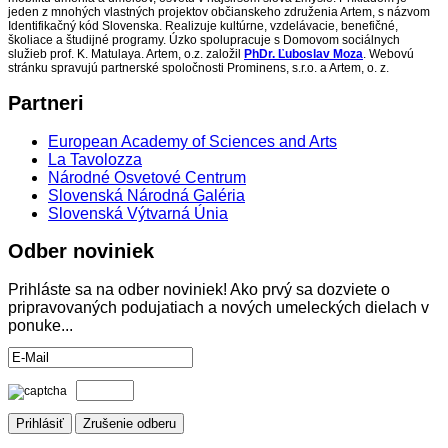
jeden z mnohých vlastných projektov občianskeho združenia Artem, s názvom
Identifikačný kód Slovenska. Realizuje kultúrne, vzdelávacie, benefičné,
školiace a študijné programy. Úzko spolupracuje s Domovom sociálnych
služieb prof. K. Matulaya. Artem, o.z. založil
PhDr. Ľuboslav Moza
. Webovú
stránku spravujú partnerské spoločnosti Prominens, s.r.o. a Artem, o. z.
Partneri
European Academy of Sciences and Arts
La Tavolozza
Národné Osvetové Centrum
Slovenská Národná Galéria
Slovenská Výtvarná Únia
Odber
noviniek
Prihláste sa na odber noviniek! Ako prvý sa dozviete o
pripravovaných podujatiach a nových umeleckých dielach v
ponuke...