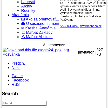
Laureáti
13. - 14. septembra 2024 zúčastnia
Archív
vybraní členovia spoločnosti Artem
svojimi výtvarnými dielami i na
Ročníky
výstave v rámci veľtrhu v
Akadémia
priestoroch Incheby v Bratislave.
📖 Ako sa orientovať...
Pozývame.
📖 O súšasnom umení
SACROEXPO | www.incheba.sk
✏ Kresba: Anatómia
🎨 Maľba: Základy
🎨 Maľba: Abstrakt
Attachments:
327
[Invitation]
Pozvánka
kB
Predch.
Nasl.
Twitter
Facebook
RSS
Search