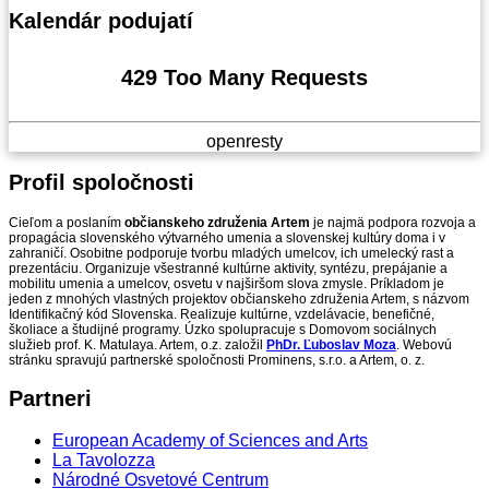
Kalendár
podujatí
429 Too Many Requests
openresty
Profil
spoločnosti
Cieľom a poslaním
občianskeho združenia Artem
je najmä podpora rozvoja a
propagácia slovenského výtvarného umenia a slovenskej kultúry doma i v
zahraničí. Osobitne podporuje tvorbu mladých umelcov, ich umelecký rast a
prezentáciu. Organizuje všestranné kultúrne aktivity, syntézu, prepájanie a
mobilitu umenia a umelcov, osvetu v najširšom slova zmysle. Príkladom je
jeden z mnohých vlastných projektov občianskeho združenia Artem, s názvom
Identifikačný kód Slovenska. Realizuje kultúrne, vzdelávacie, benefičné,
školiace a študijné programy. Úzko spolupracuje s Domovom sociálnych
služieb prof. K. Matulaya. Artem, o.z. založil
PhDr. Ľuboslav Moza
. Webovú
stránku spravujú partnerské spoločnosti Prominens, s.r.o. a Artem, o. z.
Partneri
European Academy of Sciences and Arts
La Tavolozza
Národné Osvetové Centrum