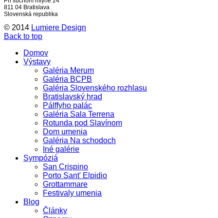
Pri suchom mlyne 24
811 04 Bratislava
Slovenská republika
© 2014
Lumiere Design
Back to top
Domov
Výstavy
Galéria Merum
Galéria BCPB
Galéria Slovenského rozhlasu
Bratislavský hrad
Pálffyho palác
Galéria Sala Terrena
Rotunda pod Slavínom
Dom umenia
Galéria Na schodoch
Iné galérie
Sympóziá
San Crispino
Porto Sant' Elpidio
Grottammare
Festivaly umenia
Blog
Články