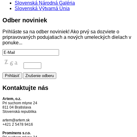
Slovenská Národná Galéria
Slovenská Výtvarná Únia
Odber
noviniek
Prihláste sa na odber noviniek! Ako prvý sa dozviete o
pripravovaných podujatiach a nových umeleckých dielach v
ponuke...
Kontaktujte
nás
Artem, o.z.
Pri suchom mlyne 24
811 04 Bratislava
Slovenská republika
artem@artem.sk
+421 2 5478 9416
Prominens s.r.o.