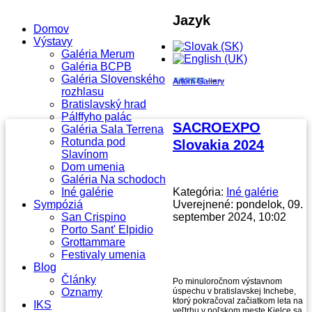
Jazyk
Domov
Výstavy
Galéria Merum
Galéria BCPB
Galéria Slovenského
Artem Gallery
rozhlasu
Bratislavský hrad
Pálffyho palác
SACROEXPO
Galéria Sala Terrena
Rotunda pod
Slovakia 2024
Slavínom
Dom umenia
Galéria Na schodoch
Iné galérie
Kategória:
Iné galérie
Sympóziá
Uverejnené: pondelok, 09.
San Crispino
september 2024, 10:02
Porto Sant' Elpidio
Grottammare
Festivaly umenia
Blog
Články
Po minuloročnom výstavnom
Oznamy
úspechu v bratislavskej Inchebe,
ktorý pokračoval začiatkom leta na
IKS
veľtrhu v poľskom meste Kielce sa