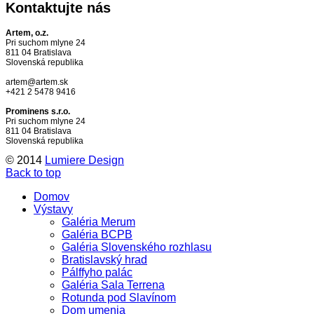
Kontaktujte
nás
Artem, o.z.
Pri suchom mlyne 24
811 04 Bratislava
Slovenská republika
artem@artem.sk
+421 2 5478 9416
Prominens s.r.o.
Pri suchom mlyne 24
811 04 Bratislava
Slovenská republika
© 2014
Lumiere Design
Back to top
Domov
Výstavy
Galéria Merum
Galéria BCPB
Galéria Slovenského rozhlasu
Bratislavský hrad
Pálffyho palác
Galéria Sala Terrena
Rotunda pod Slavínom
Dom umenia