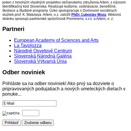
jeden z mnohých vlastných projektov občianskeho združenia Artem, s názvom
Identifikačný kód Slovenska. Realizuje kultúrne, vzdelávacie, benefičné,
školiace a študijné programy. Úzko spolupracuje s Domovom sociálnych
služieb prof. K. Matulaya. Artem, o.z. založil
PhDr. Ľuboslav Moza
. Webovú
stránku spravujú partnerské spoločnosti Prominens, s.r.o. a Artem, o. z.
Partneri
European Academy of Sciences and Arts
La Tavolozza
Národné Osvetové Centrum
Slovenská Národná Galéria
Slovenská Výtvarná Únia
Odber
noviniek
Prihláste sa na odber noviniek! Ako prvý sa dozviete o
pripravovaných podujatiach a nových umeleckých dielach v
ponuke...