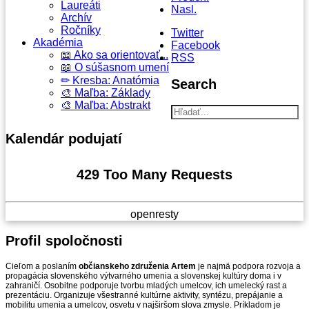
Laureáti
Nasl.
Archív
Ročníky
Twitter
Akadémia
Facebook
📖 Ako sa orientovať...
RSS
📖 O súšasnom umení
✏ Kresba: Anatómia
Search
🎨 Maľba: Základy
🎨 Maľba: Abstrakt
Kalendár
podujatí
429 Too Many Requests
openresty
Profil
spoločnosti
Cieľom a poslaním
občianskeho združenia Artem
je najmä podpora rozvoja a
propagácia slovenského výtvarného umenia a slovenskej kultúry doma i v
zahraničí. Osobitne podporuje tvorbu mladých umelcov, ich umelecký rast a
prezentáciu. Organizuje všestranné kultúrne aktivity, syntézu, prepájanie a
mobilitu umenia a umelcov, osvetu v najširšom slova zmysle. Príkladom je