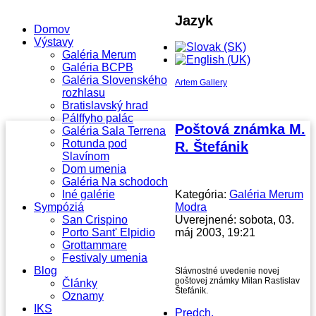
Jazyk
Domov
Výstavy
Galéria Merum
Galéria BCPB
Galéria Slovenského
Artem Gallery
rozhlasu
Bratislavský hrad
Pálffyho palác
Poštová známka M.
Galéria Sala Terrena
Rotunda pod
R. Štefánik
Slavínom
Dom umenia
Galéria Na schodoch
Iné galérie
Kategória:
Galéria Merum
Sympóziá
Modra
San Crispino
Uverejnené: sobota, 03.
Porto Sant' Elpidio
máj 2003, 19:21
Grottammare
Festivaly umenia
Blog
Slávnostné uvedenie novej
poštovej známky Milan Rastislav
Články
Štefánik.
Oznamy
IKS
Predch.