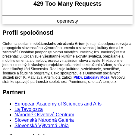
429 Too Many Requests
openresty
Profil
spoločnosti
Cieľom a poslaním
občianskeho združenia Artem
je najmä podpora rozvoja a
propagácia slovenského výtvarného umenia a slovenskej kultúry doma i v
zahraničí. Osobitne podporuje tvorbu mladých umelcov, ich umelecký rast a
prezentáciu. Organizuje všestranné kultúrne aktivity, syntézu, prepájanie a
mobilitu umenia a umelcov, osvetu v najširšom slova zmysle. Príkladom je
jeden z mnohých vlastných projektov občianskeho združenia Artem, s názvom
Identifikačný kód Slovenska. Realizuje kultúrne, vzdelávacie, benefičné,
školiace a študijné programy. Úzko spolupracuje s Domovom sociálnych
služieb prof. K. Matulaya. Artem, o.z. založil
PhDr. Ľuboslav Moza
. Webovú
stránku spravujú partnerské spoločnosti Prominens, s.r.o. a Artem, o. z.
Partneri
European Academy of Sciences and Arts
La Tavolozza
Národné Osvetové Centrum
Slovenská Národná Galéria
Slovenská Výtvarná Únia