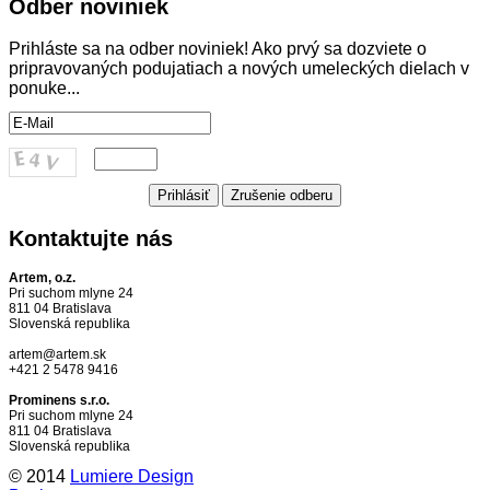
Odber
noviniek
Prihláste sa na odber noviniek! Ako prvý sa dozviete o
pripravovaných podujatiach a nových umeleckých dielach v
ponuke...
Kontaktujte
nás
Artem, o.z.
Pri suchom mlyne 24
811 04 Bratislava
Slovenská republika
artem@artem.sk
+421 2 5478 9416
Prominens s.r.o.
Pri suchom mlyne 24
811 04 Bratislava
Slovenská republika
© 2014
Lumiere Design