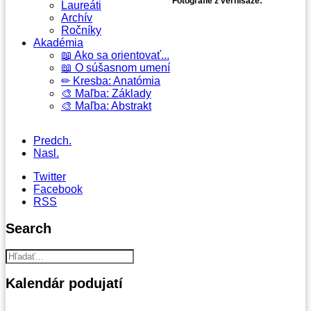
Fotografie z vernisáže:
Laureáti
Archív
Ročníky
Akadémia
📖 Ako sa orientovať...
📖 O súšasnom umení
✏ Kresba: Anatómia
🎨 Maľba: Základy
🎨 Maľba: Abstrakt
Predch.
Nasl.
Twitter
Facebook
RSS
Search
Kalendár
podujatí