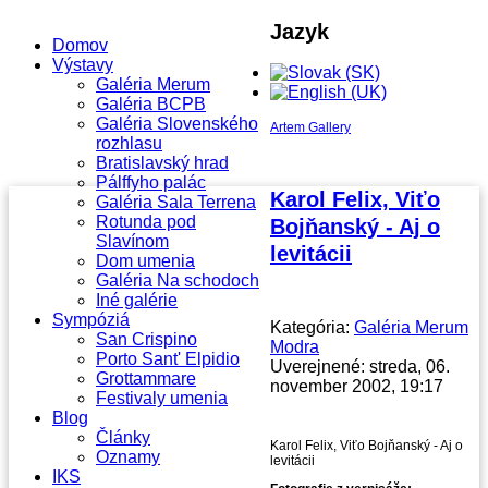
Jazyk
Domov
Výstavy
Galéria Merum
Galéria BCPB
Galéria Slovenského
Artem Gallery
rozhlasu
Bratislavský hrad
Pálffyho palác
Karol Felix, Viťo
Galéria Sala Terrena
Rotunda pod
Bojňanský - Aj o
Slavínom
levitácii
Dom umenia
Galéria Na schodoch
Iné galérie
Sympóziá
Kategória:
Galéria Merum
San Crispino
Modra
Porto Sant' Elpidio
Uverejnené: streda, 06.
Grottammare
november 2002, 19:17
Festivaly umenia
Blog
Články
Karol Felix, Viťo Bojňanský - Aj o
Oznamy
levitácii
IKS