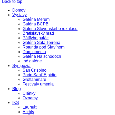
Back to top
Domov
Výstavy
Galéria Merum
Galéria BCPB
Galéria Slovenského rozhlasu
Bratislavský hrad
Pálffyho palác
Galéria Sala Terrena
Rotunda pod Slavínom
Dom umenia
Galéria Na schodoch
Iné galérie
Sympóziá
San Crispino
Porto Sant' Elpidio
Grottammare
Festivaly umenia
Blog
Články
Oznamy
IKS
Laureáti
Archív