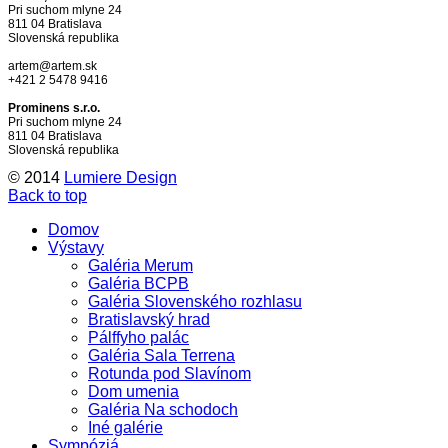
Pri suchom mlyne 24
811 04 Bratislava
Slovenská republika
artem@artem.sk
+421 2 5478 9416
Prominens s.r.o.
Pri suchom mlyne 24
811 04 Bratislava
Slovenská republika
© 2014
Lumiere Design
Back to top
Domov
Výstavy
Galéria Merum
Galéria BCPB
Galéria Slovenského rozhlasu
Bratislavský hrad
Pálffyho palác
Galéria Sala Terrena
Rotunda pod Slavínom
Dom umenia
Galéria Na schodoch
Iné galérie
Sympóziá