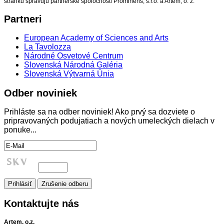
stránku spravujú partnerské spoločnosti Prominens, s.r.o. a Artem, o. z.
Partneri
European Academy of Sciences and Arts
La Tavolozza
Národné Osvetové Centrum
Slovenská Národná Galéria
Slovenská Výtvarná Únia
Odber
noviniek
Prihláste sa na odber noviniek! Ako prvý sa dozviete o
pripravovaných podujatiach a nových umeleckých dielach v
ponuke...
Kontaktujte
nás
Artem, o.z.