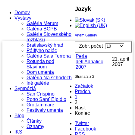
Jazyk
Domov
Výstavy
Galéria Merum
Galéria BCPB
Galéria Slovenského
Artem Gallery
rozhlasu
Bratislavský hrad
Zobr. počet
Pálffyho palác
Galéria Sala Terrena
Perla
21. apríl
Rotunda pod
dell'Adriatico
2007
Slavínom
2007
Dom umenia
Strana 2 z 2
Galéria Na schodoch
Iné galérie
Začiatok
Sympóziá
Predch.
San Crispino
1
Porto Sant' Elpidio
2
Grottammare
Nasl.
Festivaly umenia
Koniec
Blog
Články
Twitter
Oznamy
Facebook
IKS
RSS