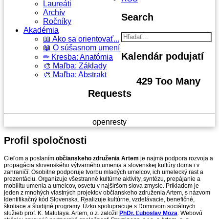
Laureáti
Archív
Search
Ročníky
Akadémia
📖 Ako sa orientovať...
📖 O súšasnom umení
Kalendár
podujatí
✏ Kresba: Anatómia
🎨 Maľba: Základy
🎨 Maľba: Abstrakt
429 Too Many
Requests
openresty
Profil
spoločnosti
Cieľom a poslaním
občianskeho združenia Artem
je najmä podpora rozvoja a
propagácia slovenského výtvarného umenia a slovenskej kultúry doma i v
zahraničí. Osobitne podporuje tvorbu mladých umelcov, ich umelecký rast a
prezentáciu. Organizuje všestranné kultúrne aktivity, syntézu, prepájanie a
mobilitu umenia a umelcov, osvetu v najširšom slova zmysle. Príkladom je
jeden z mnohých vlastných projektov občianskeho združenia Artem, s názvom
Identifikačný kód Slovenska. Realizuje kultúrne, vzdelávacie, benefičné,
školiace a študijné programy. Úzko spolupracuje s Domovom sociálnych
služieb prof. K. Matulaya. Artem, o.z. založil
PhDr. Ľuboslav Moza
. Webovú