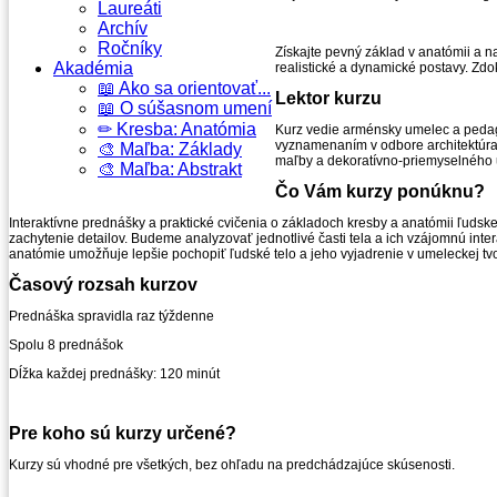
Laureáti
Archív
Ročníky
Získajte pevný základ v anatómii a n
Akadémia
realistické a dynamické postavy. Zdok
📖 Ako sa orientovať...
Lektor kurzu
📖 O súšasnom umení
✏ Kresba: Anatómia
Kurz vedie arménsky umelec a ped
vyznamenaním v odbore architektúra a
🎨 Maľba: Základy
maľby a dekoratívno-priemyselnéh
🎨 Maľba: Abstrakt
Čo Vám kurzy ponúknu?
Interaktívne prednášky a praktické cvičenia o základoch kresby a anatómii ľudske
zachytenie detailov. Budeme analyzovať jednotlivé časti tela a ich vzájomnú inte
anatómie umožňuje lepšie pochopiť ľudské telo a jeho vyjadrenie v umeleckej tv
Časový rozsah kurzov
Prednáška spravidla raz týždenne
Spolu 8 prednášok
Dĺžka každej prednášky: 120 minút
Pre koho sú kurzy určené?
Kurzy sú vhodné pre všetkých, bez ohľadu na predchádzajúce skúsenosti.