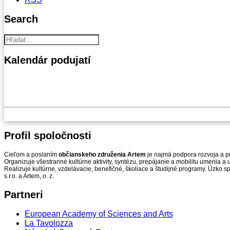
Search
Kalendár
podujatí
Profil
spoločnosti
Cieľom a poslaním
občianskeho združenia Artem
je najmä podpora rozvoja a pr
Organizuje všestranné kultúrne aktivity, syntézu, prepájanie a mobilitu umenia 
Realizuje kultúrne, vzdelávacie, benefičné, školiace a študijné programy. Úzko s
s.r.o. a Artem, o. z.
Partneri
European Academy of Sciences and Arts
La Tavolozza