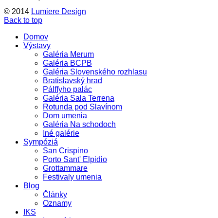
© 2014
Lumiere Design
Back to top
Domov
Výstavy
Galéria Merum
Galéria BCPB
Galéria Slovenského rozhlasu
Bratislavský hrad
Pálffyho palác
Galéria Sala Terrena
Rotunda pod Slavínom
Dom umenia
Galéria Na schodoch
Iné galérie
Sympóziá
San Crispino
Porto Sant' Elpidio
Grottammare
Festivaly umenia
Blog
Články
Oznamy
IKS