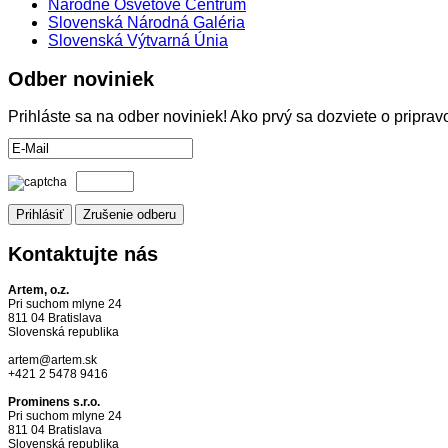
Národné Osvetové Centrum
Slovenská Národná Galéria
Slovenská Výtvarná Únia
Odber
noviniek
Prihláste sa na odber noviniek! Ako prvý sa dozviete o pripr
Kontaktujte
nás
Artem, o.z.
Pri suchom mlyne 24
811 04 Bratislava
Slovenská republika
artem@artem.sk
+421 2 5478 9416
Prominens s.r.o.
Pri suchom mlyne 24
811 04 Bratislava
Slovenská republika