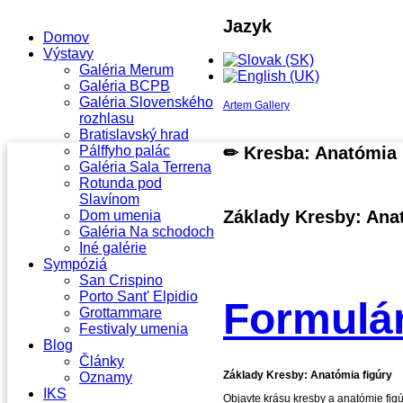
Jazyk
Domov
Výstavy
Galéria Merum
Galéria BCPB
Galéria Slovenského
Artem Gallery
rozhlasu
Bratislavský hrad
✏ Kresba: Anatómia
Pálffyho palác
Galéria Sala Terrena
Rotunda pod
Slavínom
Základy Kresby: Ana
Dom umenia
Galéria Na schodoch
Iné galérie
Sympóziá
San Crispino
Porto Sant' Elpidio
Formulár
Grottammare
Festivaly umenia
Blog
Články
Základy Kresby: Anatómia figúry
Oznamy
IKS
Objavte krásu kresby a anatómie figú