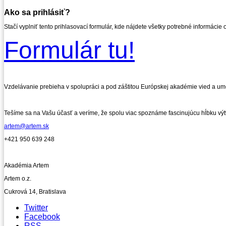
Ako sa prihlásiť?
Stačí vyplniť tento prihlasovací formulár, kde nájdete všetky potrebné informácie 
Formulár tu!
Vzdelávanie prebieha v spolupráci a pod záštitou Európskej akadémie vied a ume
Tešíme sa na Vašu účasť a veríme, že spolu viac spoznáme fascinujúcu hĺbku vý
artem@artem.sk
+421 950 639 248
Akadémia Artem
Artem o.z.
Cukrová 14, Bratislava
Twitter
Facebook
RSS