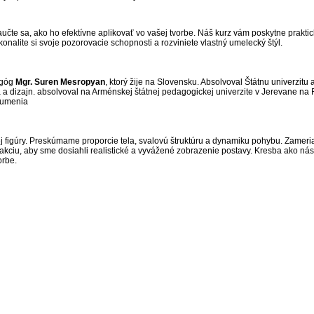
aučte sa, ako ho efektívne aplikovať vo vašej tvorbe. Náš kurz vám poskytne praktic
onalite si svoje pozorovacie schopnosti a rozviniete vlastný umelecký štýl.
agóg
Mgr. Suren Mesropyan
, ktorý žije na Slovensku. Absolvoval Štátnu univerzitu
 dizajn. absolvoval na Arménskej štátnej pedagogickej univerzite v Jerevane na F
o umenia
j figúry. Preskúmame proporcie tela, svalovú štruktúru a dynamiku pohybu. Zameriam
rakciu, aby sme dosiahli realistické a vyvážené zobrazenie postavy. Kresba ako nás
orbe.