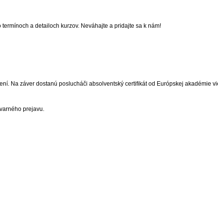
o termínoch a detailoch kurzov. Neváhajte a pridajte sa k nám!
ní. Na záver dostanú poslucháči absolventský certifikát od Európskej akadémie v
tvarného prejavu.