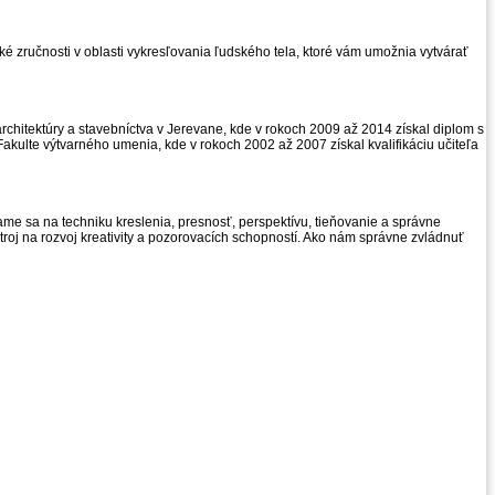
ké zručnosti v oblasti vykresľovania ľudského tela, ktoré vám umožnia vytvárať
 architektúry a stavebníctva v Jerevane, kde v rokoch 2009 až 2014 získal diplom s
akulte výtvarného umenia, kde v rokoch 2002 až 2007 získal kvalifikáciu učiteľa
e sa na techniku ​​kreslenia, presnosť, perspektívu, tieňovanie a správne
troj na rozvoj kreativity a pozorovacích schopností. Ako nám správne zvládnuť