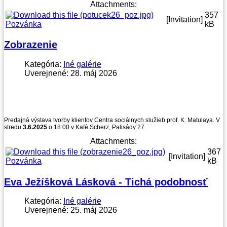
Attachments:
357
[Invitation]
Pozvánka
kB
Zobrazenie
Kategória:
Iné galérie
Uverejnené: 28. máj 2026
Predajná výstava tvorby klientov Centra sociálnych služieb prof. K. Matulaya. V
stredu
3.6.2025
o 18:00 v Kafé Scherz, Palisády 27.
Attachments:
367
[Invitation]
Pozvánka
kB
Eva Ježíšková Lásková - Tichá podobnosť
Kategória:
Iné galérie
Uverejnené: 25. máj 2026