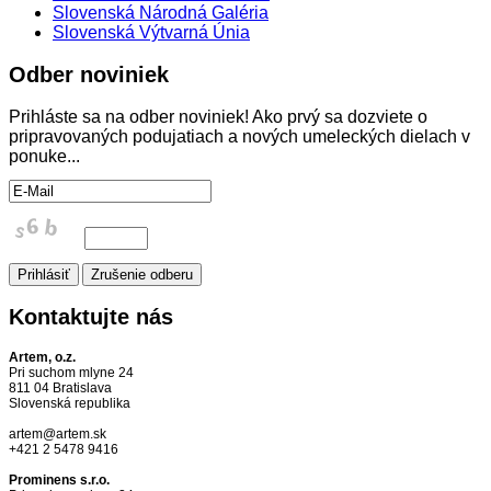
Slovenská Národná Galéria
Slovenská Výtvarná Únia
Odber
noviniek
Prihláste sa na odber noviniek! Ako prvý sa dozviete o
pripravovaných podujatiach a nových umeleckých dielach v
ponuke...
Kontaktujte
nás
Artem, o.z.
Pri suchom mlyne 24
811 04 Bratislava
Slovenská republika
artem@artem.sk
+421 2 5478 9416
Prominens s.r.o.