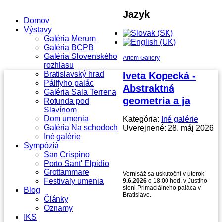
Jazyk
Domov
Výstavy
Galéria Merum
Galéria BCPB
Galéria Slovenského
Artem Gallery
rozhlasu
Bratislavský hrad
Iveta Kopecká -
Pálffyho palác
Abstraktná
Galéria Sala Terrena
geometria a ja
Rotunda pod
Slavínom
Dom umenia
Kategória:
Iné galérie
Galéria Na schodoch
Uverejnené: 28. máj 2026
Iné galérie
Sympóziá
San Crispino
Porto Sant' Elpidio
Grottammare
Vernisáž sa uskutoční v utorok
Festivaly umenia
9.6.2026
o 18:00 hod. v Justiho
sieni Primaciálneho paláca v
Blog
Bratislave.
Články
Oznamy
IKS