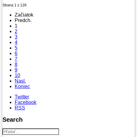
Strana 1 z 126
Začiatok
Predch.
1
2
3
4
5
6
7
8
9
10
Nasl.
Koniec
Twitter
Facebook
RSS
Search