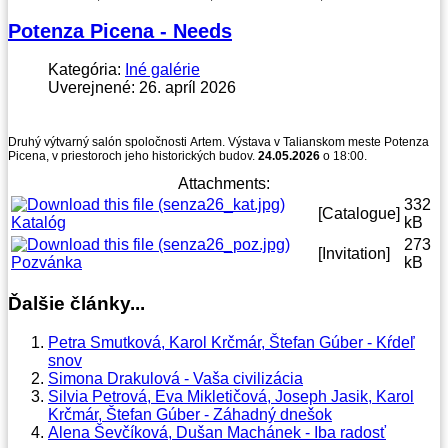
Potenza Picena - Needs
Kategória:
Iné galérie
Uverejnené: 26. apríl 2026
Druhý výtvarný salón spoločnosti Artem. Výstava v Talianskom meste Potenza
Picena, v priestoroch jeho historických budov.
24.05.2026
o 18:00.
Attachments:
332
[Catalogue]
Katalóg
kB
273
[Invitation]
Pozvánka
kB
Ďalšie články...
Petra Smutková, Karol Krčmár, Štefan Gúber - Kŕdeľ
snov
Simona Drakulová - Vaša civilizácia
Silvia Petrová, Eva Mikletičová, Joseph Jasik, Karol
Krčmár, Štefan Gúber - Záhadný dnešok
Alena Ševčíková, Dušan Machánek - Iba radosť