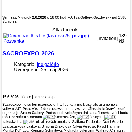
Vernisáž: V utorok
2.6.2026
o 18:00 hod. v Artiva Gallery, Gazdovský rad 1588,
Šamorín.
Attachments:
189
[Invitation]
Pozvánka
kB
SACROEXPO 2026
Kategória:
Iné galérie
Uverejnené: 25. máj 2026
15.6.2026
| Kielce | sacroexplo.pl
Sacroexpo
nie sú len ružence, knihy, figúrky a iné krásy, ale aj umenie s
veľkým
„U“
. Preto vás už dnes pozývame na výstavu
„Život je krásny“
, ktorú
organizuje
Artem Gallery
. Počas troch veľtržných dní sa naši návštevníci budú
môcť zoznámiť s dielami
slovenských,
českých,
rakúskych a
ukrajinských umelcov: Svitlana Dudenko, Domi Gabriel,
Eva Ježíšková Lásková, Simona Drakulová, Silvia Petrova, Pavol Hammel,
Monika Kuľhavá, Romana Schmitová, Michaela Lukmann, Waltraut Chimani.