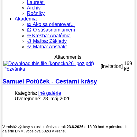
Laureáti
Archív
Ročníky
Akadémia
📖 Ako sa orientovať...
📖 O súšasnom umení
✏ Kresba: Anatómia
🎨 Maľba: Základy
🎨 Maľba: Abstrakt
Attachments:
169
[Invitation]
Pozvánka
kB
Samuel Potúček - Cestami krásy
Kategória:
Iné galérie
Uverejnené: 28. máj 2026
Vernisáž výstavy sa uskutoční v utorok
23.6.2026
o 18:00 hod. v priestoroch
galérie DNM, Vocelova 602/3 v Prahe.