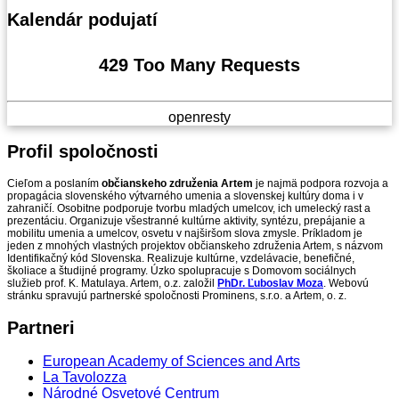
Kalendár
podujatí
429 Too Many Requests
openresty
Profil
spoločnosti
Cieľom a poslaním
občianskeho združenia Artem
je najmä podpora rozvoja a
propagácia slovenského výtvarného umenia a slovenskej kultúry doma i v
zahraničí. Osobitne podporuje tvorbu mladých umelcov, ich umelecký rast a
prezentáciu. Organizuje všestranné kultúrne aktivity, syntézu, prepájanie a
mobilitu umenia a umelcov, osvetu v najširšom slova zmysle. Príkladom je
jeden z mnohých vlastných projektov občianskeho združenia Artem, s názvom
Identifikačný kód Slovenska. Realizuje kultúrne, vzdelávacie, benefičné,
školiace a študijné programy. Úzko spolupracuje s Domovom sociálnych
služieb prof. K. Matulaya. Artem, o.z. založil
PhDr. Ľuboslav Moza
. Webovú
stránku spravujú partnerské spoločnosti Prominens, s.r.o. a Artem, o. z.
Partneri
European Academy of Sciences and Arts
La Tavolozza
Národné Osvetové Centrum