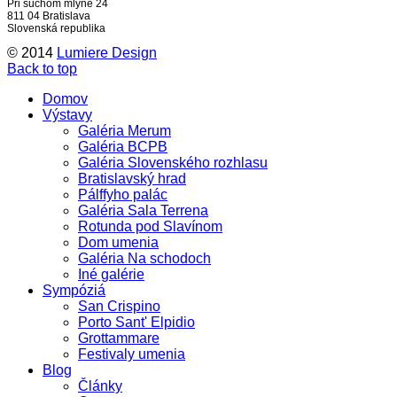
Pri suchom mlyne 24
811 04 Bratislava
Slovenská republika
© 2014
Lumiere Design
Back to top
Domov
Výstavy
Galéria Merum
Galéria BCPB
Galéria Slovenského rozhlasu
Bratislavský hrad
Pálffyho palác
Galéria Sala Terrena
Rotunda pod Slavínom
Dom umenia
Galéria Na schodoch
Iné galérie
Sympóziá
San Crispino
Porto Sant' Elpidio
Grottammare
Festivaly umenia
Blog
Články