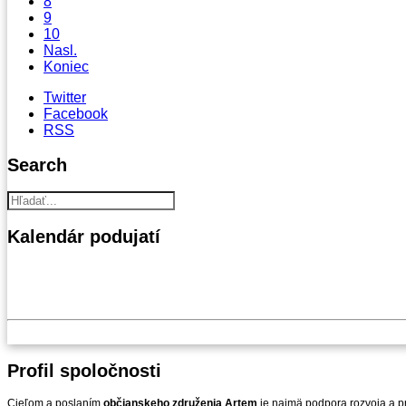
8
9
10
Nasl.
Koniec
Twitter
Facebook
RSS
Search
Kalendár
podujatí
Profil
spoločnosti
Cieľom a poslaním
občianskeho združenia Artem
je najmä podpora rozvoja a pr