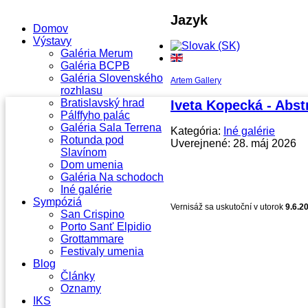
Jazyk
Domov
Výstavy
Galéria Merum
Galéria BCPB
Galéria Slovenského
Artem Gallery
rozhlasu
Bratislavský hrad
Iveta Kopecká - Abst
Pálffyho palác
Galéria Sala Terrena
Kategória:
Iné galérie
Rotunda pod
Uverejnené: 28. máj 2026
Slavínom
Dom umenia
Galéria Na schodoch
Iné galérie
Sympóziá
Vernisáž sa uskutoční v utorok
9.6.2
San Crispino
Porto Sant' Elpidio
Grottammare
Festivaly umenia
Blog
Články
Oznamy
IKS