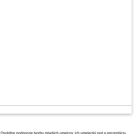
 Osobitne podporuje tvorbu mladých umelcov, ich umelecký rast a prezentáciu.