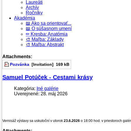
Laureáti
Archív
Ročníky
Akadémia
📖 Ako sa orientovať...
📖 O súšasnom umení
✏ Kresba: Anatómia
🎨 Maľba: Základy
🎨 Maľba: Abstrakt
Attachments:
Pozvánka
[Invitation]
169 kB
Samuel Potúček - Cestami krásy
Kategória:
Iné galérie
Uverejnené: 28. máj 2026
Vernisáž výstavy sa uskutoční v utorok
23.6.2026
o 18:00 hod. v priestoroch galé
Attachments: