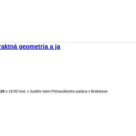
raktná geometria a ja
026
o 18:00 hod. v Justiho sieni Primaciálneho paláca v Bratislave.