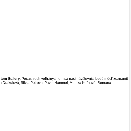
rtem Gallery
. Počas troch veľtržných dní sa naši návštevníci budú môcť zoznámiť
na Drakulová, Silvia Petrova, Pavol Hammel, Monika Kuľhavá, Romana