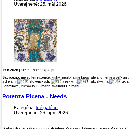
Uverejnené: 25. máj 2026
15.6.2026
| Kielce | sacroexplo.pl
Sacroexpo
nie sú len ružence, knihy, figúrky a iné krásy, ale aj umenie s veľkým
s dielami
slovenských,
českých,
rakúskych a
ukra
Schmitová, Michaela Lukmann, Waltraut Chimani.
Potenza Picena - Needs
Kategória:
Iné galérie
Uverejnené: 26. apríl 2026
Druhý výtvarný salón spoločnosti Artem. Výstava v Talianskom meste Potenza Pic