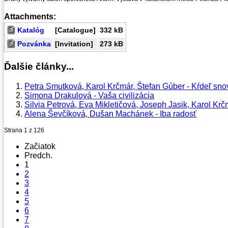
Attachments:
Katalóg
[Catalogue]
332 kB
Pozvánka
[Invitation]
273 kB
Ďalšie články...
Petra Smutková, Karol Krčmár, Štefan Gúber - Kŕdeľ sno
Simona Drakulová - Vaša civilizácia
Silvia Petrová, Eva Mikletičová, Joseph Jasik, Karol Kr
Alena Ševčíková, Dušan Machánek - Iba radosť
Strana 1 z 126
Začiatok
Predch.
1
2
3
4
5
6
7