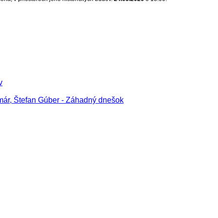
v
čmár, Štefan Gúber - Záhadný dnešok