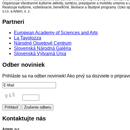
Organizuje všestranné kultúrne aktivity, syntézu, prepájanie a mobilitu umenia 
Realizuje kultúrne, vzdelávacie, benefičné, školiace a študijné programy. Úzko s
s.r.o. a Artem, o. z.
Partneri
European Academy of Sciences and Arts
La Tavolozza
Národné Osvetové Centrum
Slovenská Národná Galéria
Slovenská Výtvarná Únia
Odber
noviniek
Prihláste sa na odber noviniek! Ako prvý sa dozviete o pripr
Kontaktujte
nás
Artem, o.z.