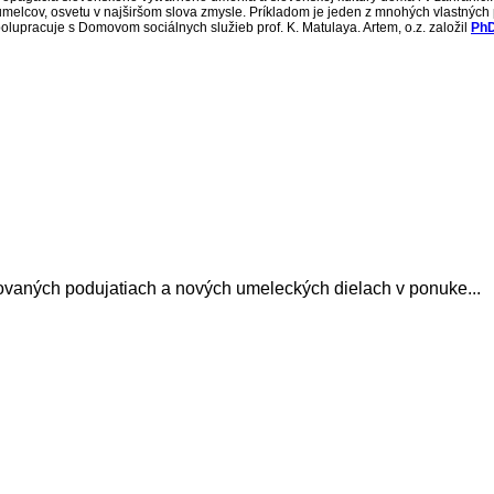
a umelcov, osvetu v najširšom slova zmysle. Príkladom je jeden z mnohých vlastnýc
polupracuje s Domovom sociálnych služieb prof. K. Matulaya. Artem, o.z. založil
PhD
avovaných podujatiach a nových umeleckých dielach v ponuke...