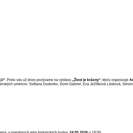
„U“
. Preto vás už dnes pozývame na výstavu
„Život je krásny“
, ktorú organizuje
A
jinských umelcov: Svitlana Dudenko, Domi Gabriel, Eva Ježíšková Lásková, Simo
ena, v priestoroch jeho historických budov.
24.05.2026
o 18:00.