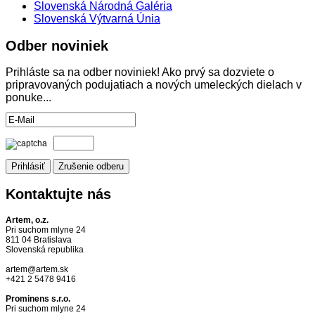
Slovenská Národná Galéria
Slovenská Výtvarná Únia
Odber
noviniek
Prihláste sa na odber noviniek! Ako prvý sa dozviete o
pripravovaných podujatiach a nových umeleckých dielach v
ponuke...
Kontaktujte
nás
Artem, o.z.
Pri suchom mlyne 24
811 04 Bratislava
Slovenská republika
artem@artem.sk
+421 2 5478 9416
Prominens s.r.o.
Pri suchom mlyne 24