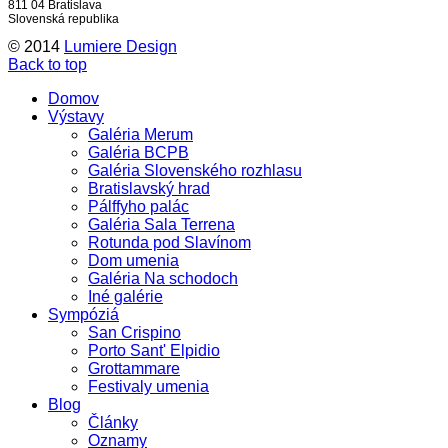
811 04 Bratislava
Slovenská republika
© 2014
Lumiere Design
Back to top
Domov
Výstavy
Galéria Merum
Galéria BCPB
Galéria Slovenského rozhlasu
Bratislavský hrad
Pálffyho palác
Galéria Sala Terrena
Rotunda pod Slavínom
Dom umenia
Galéria Na schodoch
Iné galérie
Sympóziá
San Crispino
Porto Sant' Elpidio
Grottammare
Festivaly umenia
Blog
Články
Oznamy