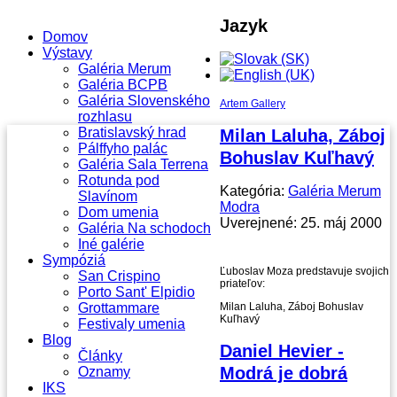
Jazyk
Domov
Výstavy
Galéria Merum
Galéria BCPB
Galéria Slovenského
Artem Gallery
rozhlasu
Bratislavský hrad
Milan Laluha, Záboj
Pálffyho palác
Bohuslav Kuľhavý
Galéria Sala Terrena
Rotunda pod
Kategória:
Galéria Merum
Slavínom
Modra
Dom umenia
Uverejnené: 25. máj 2000
Galéria Na schodoch
Iné galérie
Sympóziá
Ľuboslav Moza predstavuje svojich
San Crispino
priateľov:
Porto Sant' Elpidio
Grottammare
Milan Laluha, Záboj Bohuslav
Kuľhavý
Festivaly umenia
Blog
Daniel Hevier -
Články
Modrá je dobrá
Oznamy
IKS