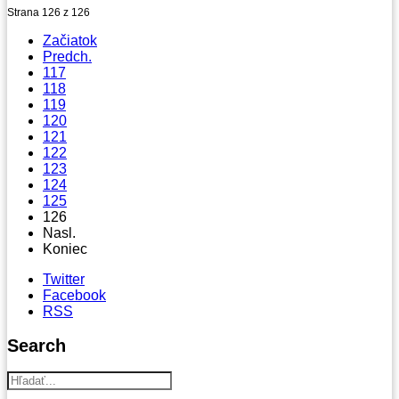
Strana 126 z 126
Začiatok
Predch.
117
118
119
120
121
122
123
124
125
126
Nasl.
Koniec
Twitter
Facebook
RSS
Search