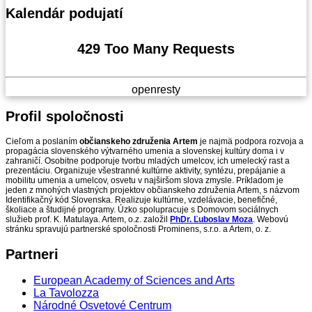
Kalendár
podujatí
429 Too Many Requests
openresty
Profil
spoločnosti
Cieľom a poslaním
občianskeho združenia Artem
je najmä podpora rozvoja a
propagácia slovenského výtvarného umenia a slovenskej kultúry doma i v
zahraničí. Osobitne podporuje tvorbu mladých umelcov, ich umelecký rast a
prezentáciu. Organizuje všestranné kultúrne aktivity, syntézu, prepájanie a
mobilitu umenia a umelcov, osvetu v najširšom slova zmysle. Príkladom je
jeden z mnohých vlastných projektov občianskeho združenia Artem, s názvom
Identifikačný kód Slovenska. Realizuje kultúrne, vzdelávacie, benefičné,
školiace a študijné programy. Úzko spolupracuje s Domovom sociálnych
služieb prof. K. Matulaya. Artem, o.z. založil
PhDr. Ľuboslav Moza
. Webovú
stránku spravujú partnerské spoločnosti Prominens, s.r.o. a Artem, o. z.
Partneri
European Academy of Sciences and Arts
La Tavolozza
Národné Osvetové Centrum