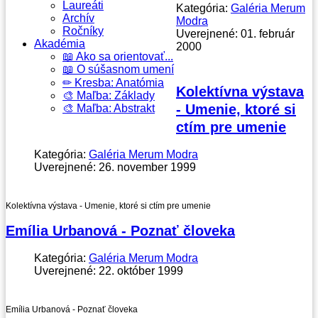
Laureáti
Kategória:
Galéria Merum
Archív
Modra
Ročníky
Uverejnené: 01. február
Akadémia
2000
📖 Ako sa orientovať...
📖 O súšasnom umení
✏ Kresba: Anatómia
Kolektívna výstava
🎨 Maľba: Základy
- Umenie, ktoré si
🎨 Maľba: Abstrakt
ctím pre umenie
Kategória:
Galéria Merum Modra
Uverejnené: 26. november 1999
Kolektívna výstava - Umenie, ktoré si ctím pre umenie
Emília Urbanová - Poznať človeka
Kategória:
Galéria Merum Modra
Uverejnené: 22. október 1999
Emília Urbanová - Poznať človeka