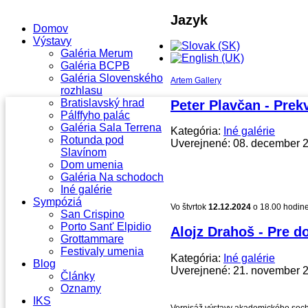
Jazyk
Domov
Výstavy
Galéria Merum
Galéria BCPB
Galéria Slovenského
Artem Gallery
rozhlasu
Bratislavský hrad
Peter Plavčan - Prek
Pálffyho palác
Galéria Sala Terrena
Kategória:
Iné galérie
Rotunda pod
Uverejnené: 08. december 
Slavínom
Dom umenia
Galéria Na schodoch
Iné galérie
Sympóziá
Vo štvrtok
12.12.2024
o 18.00 hodine 
San Crispino
Porto Sant' Elpidio
Alojz Drahoš - Pre 
Grottammare
Festivaly umenia
Kategória:
Iné galérie
Blog
Uverejnené: 21. november 
Články
Oznamy
IKS
Vernisáž výstavy akademického soc