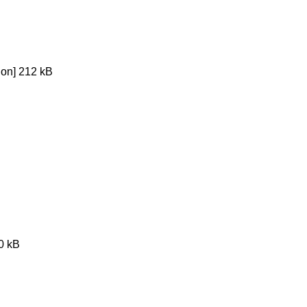
ion]
212 kB
0 kB