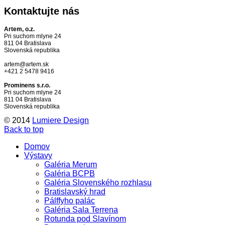
Kontaktujte
nás
Artem, o.z.
Pri suchom mlyne 24
811 04 Bratislava
Slovenská republika
artem@artem.sk
+421 2 5478 9416
Prominens s.r.o.
Pri suchom mlyne 24
811 04 Bratislava
Slovenská republika
© 2014
Lumiere Design
Back to top
Domov
Výstavy
Galéria Merum
Galéria BCPB
Galéria Slovenského rozhlasu
Bratislavský hrad
Pálffyho palác
Galéria Sala Terrena
Rotunda pod Slavínom