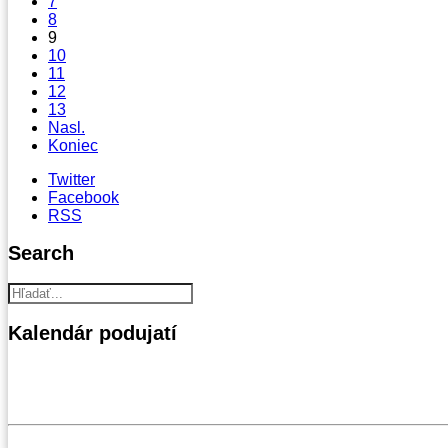
7
8
9
10
11
12
13
Nasl.
Koniec
Twitter
Facebook
RSS
Search
Kalendár
podujatí