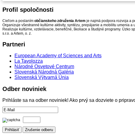
Profil
spoločnosti
Cieľom a poslaním
občianskeho združenia Artem
je najmä podpora rozvoja a pr
Organizuje všestranné kultúrne aktivity, syntézu, prepájanie a mobilitu umenia 
Realizuje kultúrne, vzdelávacie, benefičné, školiace a študijné programy. Úzko s
s.r.o. a Artem, o. z.
Partneri
European Academy of Sciences and Arts
La Tavolozza
Národné Osvetové Centrum
Slovenská Národná Galéria
Slovenská Výtvarná Únia
Odber
noviniek
Prihláste sa na odber noviniek! Ako prvý sa dozviete o pripr