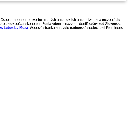
 Osobitne podporuje tvorbu mladých umelcov, ich umelecký rast a prezentáciu.
h projektov občianskeho združenia Artem, s názvom Identifikačný kód Slovenska.
r. Ľuboslav Moza
. Webovú stránku spravujú partnerské spoločnosti Prominens,