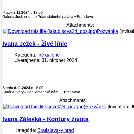
Piatok
8.11.2024
o 18:00
Galéria Justiho siene Priamciálneho paláca v Bratislave
Attachments:
Pozvánka
[Invitat
Ivana Ježek - Živé línie
Kategória:
Iné galérie
Uverejnené: 31. október 2024
Streda
6.11.2024
o 18:00
Galéria Starý Avion, Americké nám. 1, Bratislava
Attachments:
Pozvánka
[Invitation]
9
Ivana Záleská - Kontúry života
Kategória:
Bratislavský hrad