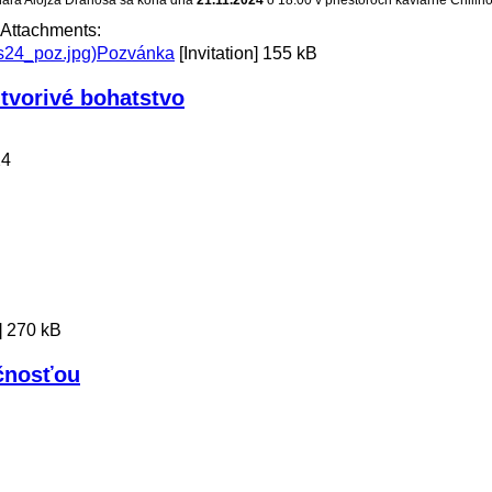
Attachments:
Pozvánka
[Invitation]
155 kB
 tvorivé bohatstvo
24
]
270 kB
očnosťou