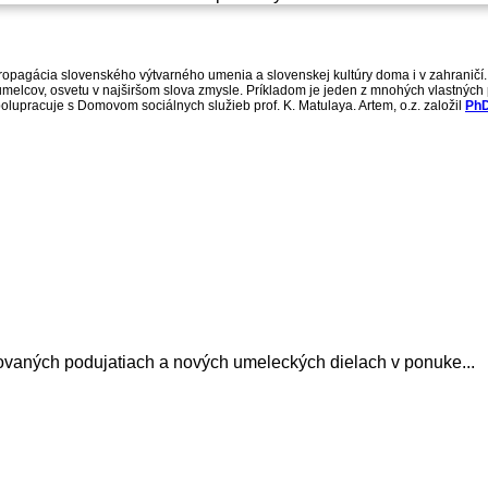
opagácia slovenského výtvarného umenia a slovenskej kultúry doma i v zahraničí.
a umelcov, osvetu v najširšom slova zmysle. Príkladom je jeden z mnohých vlastnýc
polupracuje s Domovom sociálnych služieb prof. K. Matulaya. Artem, o.z. založil
PhD
avovaných podujatiach a nových umeleckých dielach v ponuke...