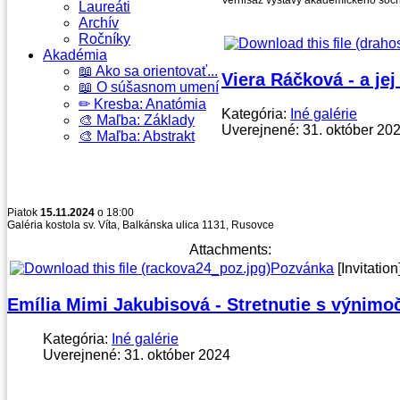
Laureáti
Archív
Ročníky
Akadémia
📖 Ako sa orientovať...
Viera Ráčková - a jej
📖 O súšasnom umení
✏ Kresba: Anatómia
Kategória:
Iné galérie
🎨 Maľba: Základy
Uverejnené: 31. október 20
🎨 Maľba: Abstrakt
Piatok
15.11.2024
o 18:00
Galéria kostola sv. Víta, Balkánska ulica 1131, Rusovce
Attachments:
Pozvánka
[Invitation
Emília Mimi Jakubisová - Stretnutie s výnim
Kategória:
Iné galérie
Uverejnené: 31. október 2024