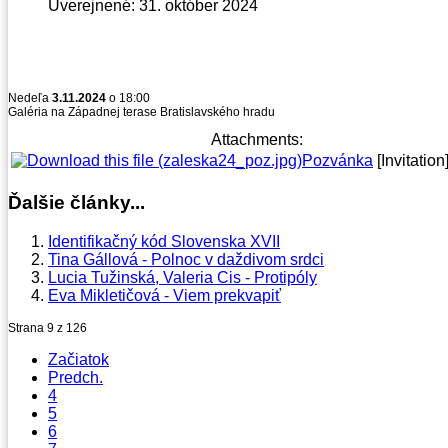
Uverejnené: 31. október 2024
Nedeľa
3.11.2024
o 18:00
Galéria na Západnej terase Bratislavského hradu
Attachments:
Pozvánka
[Invitation
Ďalšie články...
Identifikačný kód Slovenska XVII
Tina Gállová - Polnoc v daždivom srdci
Lucia Tužinská, Valeria Cis - Protipóly
Eva Mikletičová - Viem prekvapiť
Strana 9 z 126
Začiatok
Predch.
4
5
6