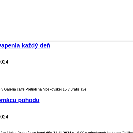
vapenia každý deň
2024
v Galeria caffe Portioli na Moskovskej 15 v Bratislave.
domácu pohodu
2024
hára Alojza Drahoša sa koná dňa
21.11.2024
o 18:00 v priestoroch kaviarne Chill