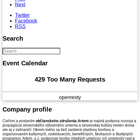
Next
Twitter
Facebook
RSS
Search
Event
Calendar
429 Too Many Requests
openresty
Company
profile
Cieľom a poslaním
občianskeho združenia Artem
je najmä podpora rozvoja a
propagácia slovenského výtvarného umenia a slovenskej kultúry nielen doma
ale aj v zahraničí. Okrem iného sa tiež zaoberá vlastnou tvorbou a
organizovaním kultúrnych, vzdelávacích, benefičných, školiacich a študijných
programov. Artem, o.z. podporuje tvorbu mladých umelcov, ich umelecký rast a