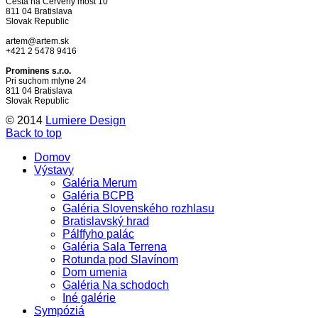
Cesta na Červený most 10
811 04 Bratislava
Slovak Republic
artem@artem.sk
+421 2 5478 9416
Prominens s.r.o.
Pri suchom mlyne 24
811 04 Bratislava
Slovak Republic
© 2014
Lumiere Design
Back to top
Domov
Výstavy
Galéria Merum
Galéria BCPB
Galéria Slovenského rozhlasu
Bratislavský hrad
Pálffyho palác
Galéria Sala Terrena
Rotunda pod Slavínom
Dom umenia
Galéria Na schodoch
Iné galérie
Sympóziá