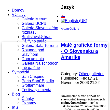
Jazyk
Domov
Výstavy
Galéria Merum
Galéria BCPB
Galéria Slovenského
Artem Gallery
rozhlasu
Bratislavský hrad
Pálffyho palác
Malé grafické formy
Galéria Sala Terrena
Rotunda pod
- O Slovensku a
Slavínom
Amerike
Dom umenia
Galéria Na schodoch
Iné galérie
Sympóziá
Category:
Other galleries
San Crispino
Published: Friday, 21
Porto Sant' Elpidio
November 2003 21:22
Grottammare
Festivaly umenia
Blog
Dovoľujeme si Vás pozvať na
Články
slávnostnú inauguráciu nových
Oznamy
poštových známok
, ktorá sa
uskutoční dňa 21. novembra 2003
IKS
o 13.00 v priestoroch galérie