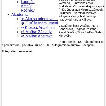
Laureáti
Westend, Dúbravská cesta 2,
Archív
Bratislava. V komisárskej koncepcii
PhDr. Ľuboslava Mozu sa zároveň
Ročníky
uskutoční II. vernisáž výstavy
Akadémia
fotografií slávnych slovenských
📖 Ako sa orientovať...
hradov od Karola Kállaya.
📖 O súšasnom umení
V kultúrnej časti vystúpia: Nora
✏ Kresba: Anatómia
Beňačková, Dagmar Rostand,
🎨 Maľba: Základy
Pavel Dvořák, Tibor Bártfay, Štefan
🎨 Maľba: Abstrakt
Moravčík.
Predaj cenín, FDC, nálepného listu
s príležitostnou pečiatkou už od 15:00. Autogramiáda autorov. Recepcia.
Fotografie z vernisáže: