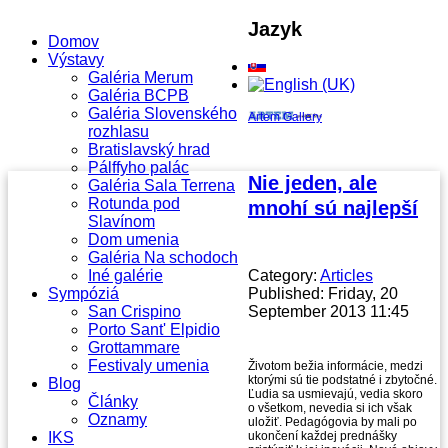
Jazyk
Domov
Výstavy
Galéria Merum
Galéria BCPB
Galéria Slovenského
Artem Gallery
rozhlasu
Bratislavský hrad
Pálffyho palác
Nie jeden, ale
Galéria Sala Terrena
Rotunda pod
mnohí sú najlepší
Slavínom
Dom umenia
Galéria Na schodoch
Iné galérie
Category:
Articles
Sympóziá
Published: Friday, 20
San Crispino
September 2013 11:45
Porto Sant' Elpidio
Grottammare
Festivaly umenia
Životom bežia informácie, medzi
ktorými sú tie podstatné i zbytočné.
Blog
Ľudia sa usmievajú, vedia skoro
Články
o všetkom, nevedia si ich však
Oznamy
uložiť. Pedagógovia by mali po
IKS
ukončení každej prednášky