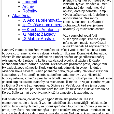
pristúpiť k jej inovácii. Nové objavy
Laureáti
v histórii, fyzike i vedách o umení
Archív
prichádzajú dennodenne. Niet
Ročníky
oblasti, ktorá by nerástla. Tempu
vývoja ťažko rozumieť. Možno je
Akadémia
opodstatnené. Náš ranný
📖 Ako sa orientovať...
kapitalizmus nám kazí radosť
📖 O súšasnom umení
z objavov. Aj keď svet je dnes
otvorený. Aj teraz treba chcieť.
✏ Kresba: Anatómia
🎨 Maľba: Základy
Vždy som obdivoval ľudí
🎨 Maľba: Abstrakt
susedných krajín, keď ma v pre
mňa novom meste, sprevádzali
a všetko vedeli. Mladý tínedžer, či
kvantový vedec, alebo žena v domácnosti, všetci vedeli, ktorá socha a ktorá
budova čo znamená, kto ju vytvoril a kedy žil. Úžasné. Doma však iba túžba.
Všetko čo nás obklopuje patrí nielen k našej histórii, ale je súčasťou našej
existencie, ktorá práve na kultúre stavia svoj vývoj, civilizáciu a tú často
nechápanú pamäť národa. Sochu Hviezdoslava poznáme preto, lebo je tam
Hviezdoslavovo námestie. Kedy vznikla, prípadne kto ju vytvoril je dutou
ozvenou slova neviem. Slavín poznáme preto, že je veľký. Na tomto krásnom
kuse prírody už nerandíme, lebo sa bojíme narkomanov a zla. Historické
budovy oslovia, až keď si prečítame tabuľku na nich, pokiaľ ju majú. A nádhernú
gotickú kaplnku svätej Kataríny na Michalskej, či meno Trizuljak, ktorého vojak
sa týči na Slavíne tiež nepoznáme. Divíme sa. Veď doposiaľ nie je na dome
Sedlárskej ulice ani päť centimetrová tabuľka, že tu vzniklo kultové divadlo na
Korze. Stále sa naň odvolávame. História atmosféry je zabudnutá.
Dať študentom to, čo vieme, je najpodstatnejším poslaním. Nie iba
memorovanie, ale príklad, či vzor je najväčšou silou s najväčším efektom. Je
veľkou lžou všetkých médií, že ponúkajú ľuďom to, čo chcú. Človek je na zemi
preto, aby rástol. Najpodstatnejšia je jeho celoživotná výchova. Ponúkať mu to,
čo chce, je vlastne cesta z kopca plná klamstiev. Nútime ho konzumovať čo mu