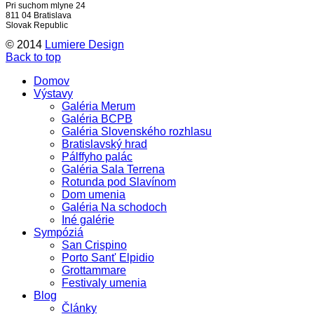
Pri suchom mlyne 24
811 04 Bratislava
Slovak Republic
© 2014
Lumiere Design
Back to top
Domov
Výstavy
Galéria Merum
Galéria BCPB
Galéria Slovenského rozhlasu
Bratislavský hrad
Pálffyho palác
Galéria Sala Terrena
Rotunda pod Slavínom
Dom umenia
Galéria Na schodoch
Iné galérie
Sympóziá
San Crispino
Porto Sant' Elpidio
Grottammare
Festivaly umenia
Blog
Články