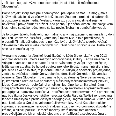
začiatkom augusta významné ocenenie, „Nositeľ Identifikačného kódu
Slovenska“.
Bol to projekt, ktorý som pre Artem vytvoril pre lepšiu pamäť. Katalógy, malé
knižky tejto akcie sú vo všetkých knižniciach. Záujem o projekt má zahraničie,
a postupne aj naše médiá. Výstavu, ktorú vždy po slávnosti realizujeme
navštevujú práve študenti a žiaci. Keď poznajú jedného, dvoch umelcov je veľa.
Nesmejme sa už konečne tomu čo kto nevie. Treba mu pomôcť aby vedel.
Je to projekt takého ľudského, normálneho a tým aj vzácneho uznania tým, ktorí
boli i sú. Ich tvorbe. Nezáleží, koľko majú rokov. Nie je to o prestížnosti, či
o poradí. Tí najlepší jednoducho nemôžu byť prví.
Oni SÚ a to treba vedieť
.
Slovensko dalo svetu veľa vzácnych ľudí. Svet o nich spravidla vie. Treba aby
sme sa to naučili aj my.
Významné ocenenia „Nositeľ Identifikačného kódu Slovenska“ v roku 2013
obdržali dvadsiati umelci z rôznych odborov našej kultúry. Keď sa umenie na
Vás pri prvom kontakte nenalepí, keď do Vás pomaly vstúpi a Vy ním žijete,
tešíte sa mu a zistíte, že ho potrebujete pre jeho živosť, imanentnú silu, stimul
pre seba i ako posolstvo, to je dobré umenie. Takým je spevácky prejav jednej
z mála speváčok s hudobným vzdelaním, Identifikačným kódom Slovenska
ocenenej Sise Sklovskej. Toto uznanie bolo udelené aj Nore Beňačkovej, pre
jej kreativitu a rozhľad ako populárnej hlásateľky v československej televízii,
Libuši Čtverákovej, neobyčajnej umelkyni figurálnej keramiky a jednému
z najlepších súčasných výtvarných umelcov, spisovateľovi a vysokoškolskému
pedagógovi Ľudovítovi Hološkovi. Prestížne ocenenie prevzala z rúk prezidenta
nadácie ikona československého herectva Květa Fialová. Taktiež renomovaná
tanečná umelkyňa a predovšetkým pedagogička, Dagmar Hubová. Viktor Frešo
patrí k mladšej a tým aj novej generácii výtvarníkov. Karol Kapeller majster
výskumov regenerácie nervových vlákien ja zároveň tvorcom neopakovateľne
krásnej a citlivej poézie. Herecké hviezdy, ktoré dostali toto ocenenie
predovšetkým pre ich umeleckú eleganciu, príťažlivosť a svetovosť, Juraja