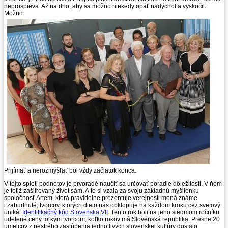
neprospieva. Až na dno, aby sa možno niekedy opäť nadýchol a vyskočil.
Možno.
Prijímať a nerozmýšľať bol vždy začiatok konca.
V tejto spleti podnetov je prvoradé naučiť sa určovať poradie dôležitosti. V ňom
je totiž zašifrovaný život sám. A to si vzala za svoju základnú myšlienku
spoločnosť Artem, ktorá pravidelne prezentuje verejnosti mená známe
i zabudnuté, tvorcov, ktorých dielo nás obklopuje na každom kroku cez svetový
unikát
Identifikačný kód Slovenska VII
. Tento rok boli na jeho siedmom ročníku
udelené ceny toľkým tvorcom, koľko rokov má Slovenská republika. Presne 20
umelcov z pestrého zastúpenia jednotlivých slovenskej kultúry dostalo