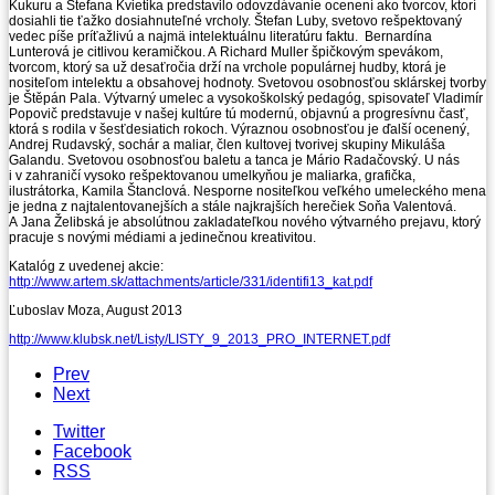
Kukuru a Štefana Kvietika predstavilo odovzdávanie ocenení ako tvorcov, ktorí
dosiahli tie ťažko dosiahnuteľné vrcholy. Štefan Luby, svetovo rešpektovaný
vedec píše príťažlivú a najmä intelektuálnu literatúru faktu.
Bernardína
Lunterová je citlivou keramičkou. A Richard Muller špičkovým spevákom,
tvorcom, ktorý sa už desaťročia drží na vrchole populárnej hudby, ktorá je
nositeľom intelektu a obsahovej hodnoty. Svetovou osobnosťou sklárskej tvorby
je Štěpán Pala. Výtvarný umelec a vysokoškolský pedagóg, spisovateľ Vladimír
Popovič predstavuje v našej kultúre tú modernú, objavnú a progresívnu časť,
ktorá s rodila v šesťdesiatich rokoch. Výraznou osobnosťou je ďalší ocenený,
Andrej Rudavský, sochár a maliar, člen kultovej tvorivej skupiny Mikuláša
Galandu. Svetovou osobnosťou baletu a tanca je Mário Radačovský. U nás
i v zahraničí vysoko rešpektovanou umelkyňou je maliarka, grafička,
ilustrátorka, Kamila Štanclová. Nesporne nositeľkou veľkého umeleckého mena
je jedna z najtalentovanejších a stále najkrajších herečiek Soňa Valentová.
A Jana Želibská je absolútnou zakladateľkou nového výtvarného prejavu, ktorý
pracuje s novými médiami a jedinečnou kreativitou.
Katalóg z uvedenej akcie:
http://www.artem.sk/attachments/article/331/identifi13_kat.pdf
Ľuboslav Moza, August 2013
http://www.klubsk.net/Listy/LISTY_9_2013_PRO_INTERNET.pdf
Prev
Next
Twitter
Facebook
RSS