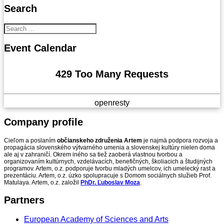
Search
Event
Calendar
429 Too Many Requests
openresty
Company
profile
Cieľom a poslaním
občianskeho združenia Artem
je najmä podpora rozvoja a
propagácia slovenského výtvarného umenia a slovenskej kultúry nielen doma
ale aj v zahraničí. Okrem iného sa tiež zaoberá vlastnou tvorbou a
organizovaním kultúrnych, vzdelávacích, benefičných, školiacich a študijných
programov. Artem, o.z. podporuje tvorbu mladých umelcov, ich umelecký rast a
prezentáciu. Artem, o.z. úzko spolupracuje s Domom sociálnych služieb Prof.
Matulaya. Artem, o.z. založil
PhDr. Ľuboslav Moza
.
Partners
European Academy of Sciences and Arts