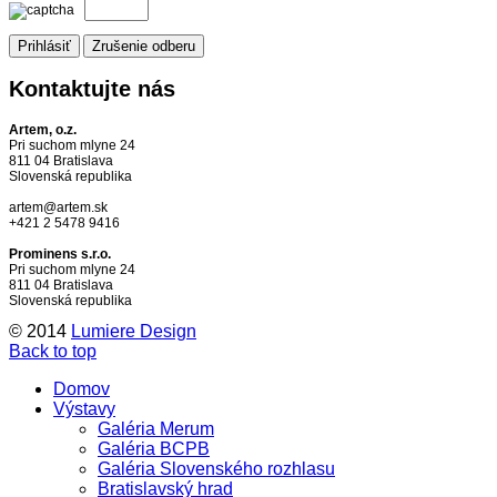
Kontaktujte
nás
Artem, o.z.
Pri suchom mlyne 24
811 04 Bratislava
Slovenská republika
artem@artem.sk
+421 2 5478 9416
Prominens s.r.o.
Pri suchom mlyne 24
811 04 Bratislava
Slovenská republika
© 2014
Lumiere Design
Back to top
Domov
Výstavy
Galéria Merum
Galéria BCPB
Galéria Slovenského rozhlasu
Bratislavský hrad