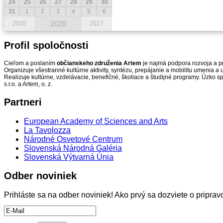
24
25
26
27
28
29
30
31
1
2
3
4
5
6
2026
2025
2027
Profil
spoločnosti
Cieľom a poslaním
občianskeho združenia Artem
je najmä podpora rozvoja a pr
Organizuje všestranné kultúrne aktivity, syntézu, prepájanie a mobilitu umenia 
Realizuje kultúrne, vzdelávacie, benefičné, školiace a študijné programy. Úzko s
s.r.o. a Artem, o. z.
Partneri
European Academy of Sciences and Arts
La Tavolozza
Národné Osvetové Centrum
Slovenská Národná Galéria
Slovenská Výtvarná Únia
Odber
noviniek
Prihláste sa na odber noviniek! Ako prvý sa dozviete o pripr