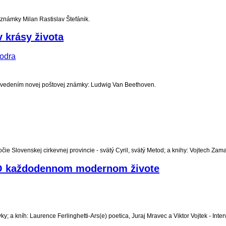
známky Milan Rastislav Štefánik.
v krásy života
odra
uvedením novej poštovej známky: Ludwig Van Beethoven.
Slovenskej cirkevnej provincie - svätý Cyril, svätý Metod; a knihy: Vojtech Zamaro
 - O každodennom modernom živote
 kníh: Laurence Ferlinghetti-Ars(e) poetica, Juraj Mravec a Viktor Vojtek - Interv