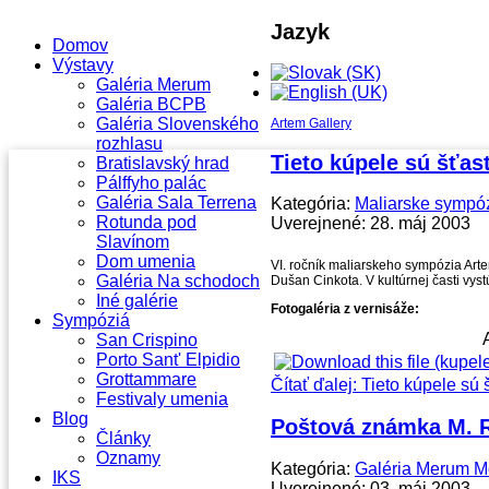
Jazyk
Domov
Výstavy
Galéria Merum
Galéria BCPB
Galéria Slovenského
Artem Gallery
rozhlasu
Tieto kúpele sú šťas
Bratislavský hrad
Pálffyho palác
Galéria Sala Terrena
Kategória:
Maliarske sympóz
Rotunda pod
Uverejnené: 28. máj 2003
Slavínom
Dom umenia
VI. ročník maliarskeho sympózia Art
Galéria Na schodoch
Dušan Cinkota. V kultúrnej časti vys
Iné galérie
Fotogaléria z vernisáže:
Sympóziá
San Crispino
Porto Sant' Elpidio
Grottammare
Čítať ďalej: Tieto kúpele sú
Festivaly umenia
Blog
Poštová známka M. R
Články
Oznamy
Kategória:
Galéria Merum M
IKS
Uverejnené: 03. máj 2003