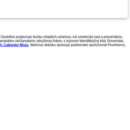
 Osobitne podporuje tvorbu mladých umelcov, ich umelecký rast a prezentáciu.
h projektov občianskeho združenia Artem, s názvom Identifikačný kód Slovenska.
r. Ľuboslav Moza
. Webovú stránku spravujú partnerské spoločnosti Prominens,