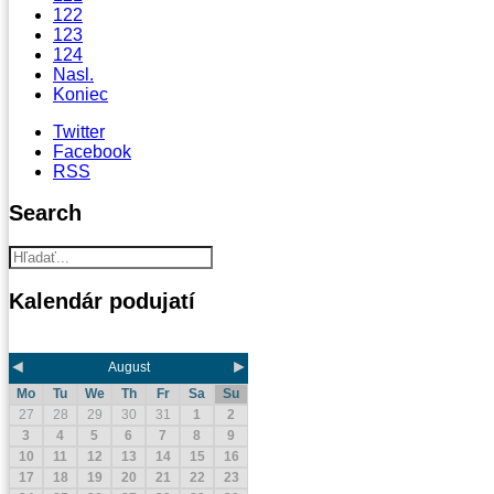
122
123
124
Nasl.
Koniec
Twitter
Facebook
RSS
Search
Kalendár
podujatí
◄
►
August
Mo
Tu
We
Th
Fr
Sa
Su
27
28
29
30
31
1
2
3
4
5
6
7
8
9
10
11
12
13
14
15
16
17
18
19
20
21
22
23