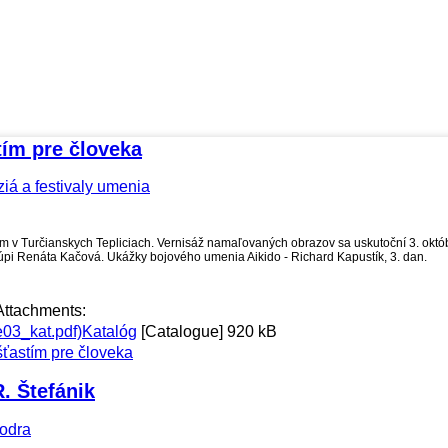
tím pre človeka
iá a festivaly umenia
em v Turčianskych Tepliciach. Vernisáž namaľovaných obrazov sa uskutoční 3. okt
túpi Renáta Kačová. Ukážky bojového umenia Aikido - Richard Kapustík, 3. dan.
Attachments:
Katalóg
[Catalogue]
920 kB
 šťastím pre človeka
. Štefánik
odra