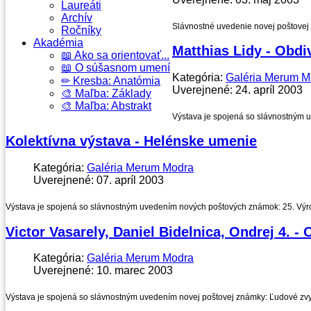
Laureáti
Archív
Slávnostné uvedenie novej poštovej 
Ročníky
Akadémia
Matthias Lidy - Obdi
📖 Ako sa orientovať...
📖 O súšasnom umení
Kategória:
Galéria Merum M
✏ Kresba: Anatómia
Uverejnené: 24. apríl 2003
🎨 Maľba: Základy
🎨 Maľba: Abstrakt
Výstava je spojená so slávnostným 
Kolektívna výstava - Helénske umenie
Kategória:
Galéria Merum Modra
Uverejnené: 07. apríl 2003
Výstava je spojená so slávnostným uvedením nových poštových známok: 25. Výročie 
Victor Vasarely, Daniel Bidelnica, Ondrej 4.
Kategória:
Galéria Merum Modra
Uverejnené: 10. marec 2003
Výstava je spojená so slávnostným uvedením novej poštovej známky: Ľudové zvyky; a