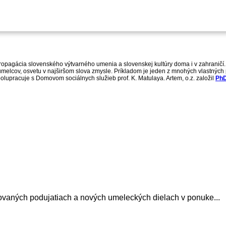
opagácia slovenského výtvarného umenia a slovenskej kultúry doma i v zahraničí.
a umelcov, osvetu v najširšom slova zmysle. Príkladom je jeden z mnohých vlastnýc
polupracuje s Domovom sociálnych služieb prof. K. Matulaya. Artem, o.z. založil
PhD
avovaných podujatiach a nových umeleckých dielach v ponuke...