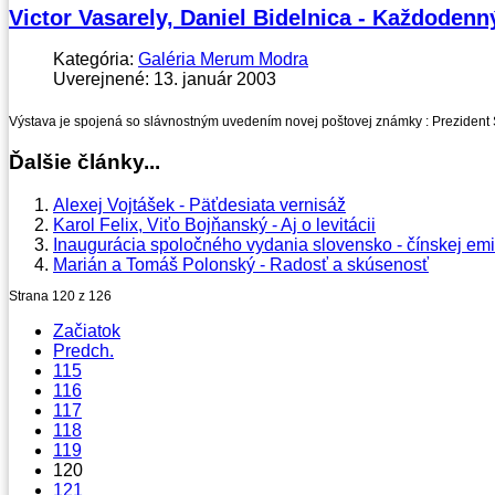
Victor Vasarely, Daniel Bidelnica - Každoden
Kategória:
Galéria Merum Modra
Uverejnené: 13. január 2003
Výstava je spojená so slávnostným uvedením novej poštovej známky : Prezident S
Ďalšie články...
Alexej Vojtášek - Päťdesiata vernisáž
Karol Felix, Viťo Bojňanský - Aj o levitácii
Inaugurácia spoločného vydania slovensko - čínskej em
Marián a Tomáš Polonský - Radosť a skúsenosť
Strana 120 z 126
Začiatok
Predch.
115
116
117
118
119
120
121