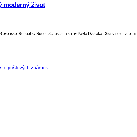
ný moderný život
lovenskej Republiky Rudolf Schuster; a knihy Pavla Dvořáka : Stopy po dávnej minu
isie poštových známok