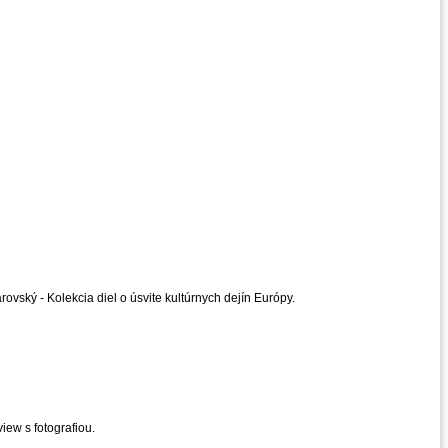
vský - Kolekcia diel o úsvite kultúrnych dejín Európy.
iew s fotografiou.