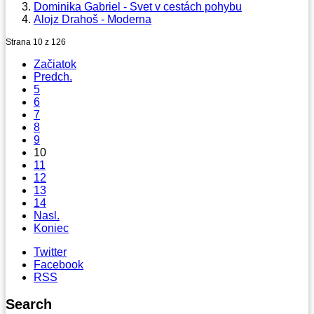
Dominika Gabriel - Svet v cestách pohybu
Alojz Drahoš - Moderna
Strana 10 z 126
Začiatok
Predch.
5
6
7
8
9
10
11
12
13
14
Nasl.
Koniec
Twitter
Facebook
RSS
Search