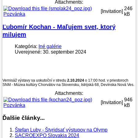
Attachments:
246
[Invitation]
Pozvánka
kB
Ľubomír Kochan - Maľujem svet, ktorý
milujem
Kategória:
Iné galérie
Uverejnené: 30. september 2024
Vernisáž výstavy sa uskutoční v stredu
2.10.2024
o 17:00 hod. v priestoroch
SNM - Múzea kultúry Chorvátov na Slovensku, Istrijská 68, Devínska Nová Ves.
Attachments:
946
[Invitation]
Pozvánka
kB
Ďalšie články...
Štefan Luby - Štyridsať výstupov na Olymp
SACROEXPO Slovakia 2024