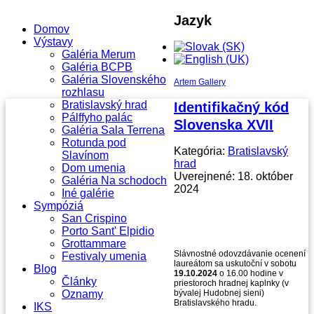
Jazyk
Domov
Výstavy
Galéria Merum
Galéria BCPB
Galéria Slovenského
Artem Gallery
rozhlasu
Bratislavský hrad
Identifikačný kód
Pálffyho palác
Slovenska XVII
Galéria Sala Terrena
Rotunda pod
Kategória:
Bratislavský
Slavínom
hrad
Dom umenia
Uverejnené: 18. október
Galéria Na schodoch
2024
Iné galérie
Sympóziá
San Crispino
Porto Sant' Elpidio
Grottammare
Slávnostné odovzdávanie ocenení
Festivaly umenia
laureátom sa uskutoční v sobotu
Blog
19.10.2024
o 16.00 hodine v
Články
priestoroch hradnej kaplnky (v
Oznamy
bývalej Hudobnej sieni)
Bratislavského hradu.
IKS