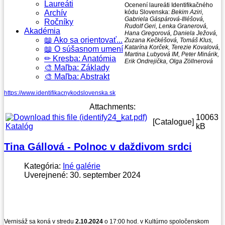
Laureáti
Ocenení laureáti Identifikačného
Archív
kódu Slovenska:
Bekim Aziri,
Gabriela Gáspárová-Illéšová,
Ročníky
Rudolf Geri, Lenka Granerová,
Akadémia
Hana Gregorová, Daniela Ježová,
📖 Ako sa orientovať...
Zuzana Kečkéšová, Tomáš Klus,
Katarína Korček, Terezie Kovalová,
📖 O súšasnom umení
Martina Lubyová IM, Peter Minárik,
✏ Kresba: Anatómia
Erik Ondrejička, Olga Zöllnerová
🎨 Maľba: Základy
🎨 Maľba: Abstrakt
https://www.identifikacnykodslovenska.sk
Attachments:
10063
[Catalogue]
Katalóg
kB
Tina Gállová - Polnoc v daždivom srdci
Kategória:
Iné galérie
Uverejnené: 30. september 2024
Vernisáž sa koná v stredu
2.10.2024
o 17:00 hod. v Kultúrno spoločenskom