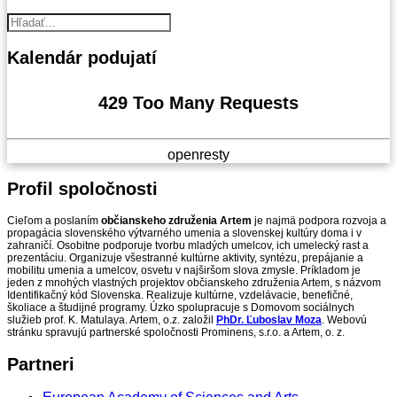
Kalendár
podujatí
429 Too Many Requests
openresty
Profil
spoločnosti
Cieľom a poslaním
občianskeho združenia Artem
je najmä podpora rozvoja a
propagácia slovenského výtvarného umenia a slovenskej kultúry doma i v
zahraničí. Osobitne podporuje tvorbu mladých umelcov, ich umelecký rast a
prezentáciu. Organizuje všestranné kultúrne aktivity, syntézu, prepájanie a
mobilitu umenia a umelcov, osvetu v najširšom slova zmysle. Príkladom je
jeden z mnohých vlastných projektov občianskeho združenia Artem, s názvom
Identifikačný kód Slovenska. Realizuje kultúrne, vzdelávacie, benefičné,
školiace a študijné programy. Úzko spolupracuje s Domovom sociálnych
služieb prof. K. Matulaya. Artem, o.z. založil
PhDr. Ľuboslav Moza
. Webovú
stránku spravujú partnerské spoločnosti Prominens, s.r.o. a Artem, o. z.
Partneri