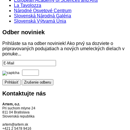
European Academy of Sciences and Arts
La Tavolozza
Národné Osvetové Centrum
Slovenská Národná Galéria
Slovenská Výtvarná Únia
Odber
noviniek
Prihláste sa na odber noviniek! Ako prvý sa dozviete o
pripravovaných podujatiach a nových umeleckých dielach v
ponuke...
Kontaktujte
nás
Artem, o.z.
Pri suchom mlyne 24
811 04 Bratislava
Slovenská republika
artem@artem.sk
+421 2 5478 9416