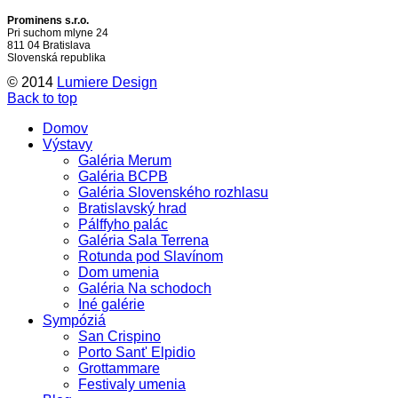
Prominens s.r.o.
Pri suchom mlyne 24
811 04 Bratislava
Slovenská republika
© 2014
Lumiere Design
Back to top
Domov
Výstavy
Galéria Merum
Galéria BCPB
Galéria Slovenského rozhlasu
Bratislavský hrad
Pálffyho palác
Galéria Sala Terrena
Rotunda pod Slavínom
Dom umenia
Galéria Na schodoch
Iné galérie
Sympóziá
San Crispino
Porto Sant' Elpidio
Grottammare
Festivaly umenia