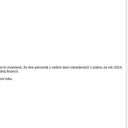
xi to znamená, že dve percentá z vašich daní odvedených z príjmu za rok 2024,
roj financií.
lom roku.