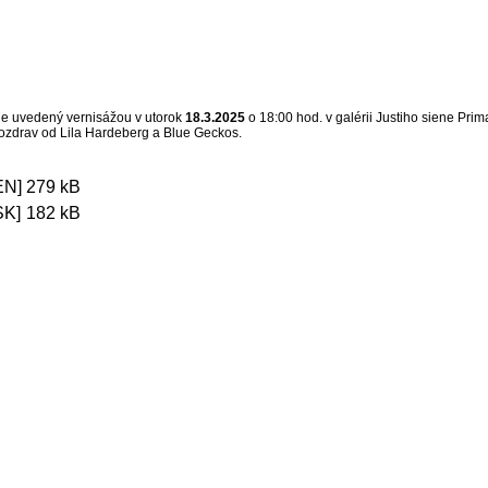
e uvedený vernisážou v utorok
18.3.2025
o 18:00 hod. v galérii Justiho siene Pri
ozdrav od Lila Hardeberg a Blue Geckos.
 EN]
279 kB
SK]
182 kB