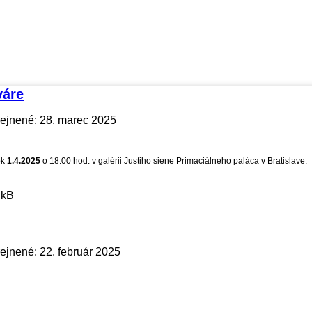
váre
ejnené: 28. marec 2025
ok
1.4.2025
o 18:00 hod. v galérii Justiho siene Primaciálneho paláca v Bratislave.
 kB
ejnené: 22. február 2025