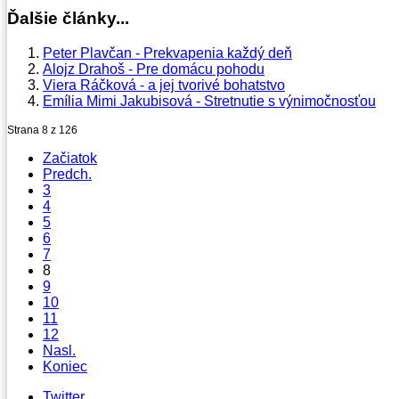
Ďalšie články...
Peter Plavčan - Prekvapenia každý deň
Alojz Drahoš - Pre domácu pohodu
Viera Ráčková - a jej tvorivé bohatstvo
Emília Mimi Jakubisová - Stretnutie s výnimočnosťou
Strana 8 z 126
Začiatok
Predch.
3
4
5
6
7
8
9
10
11
12
Nasl.
Koniec
Twitter