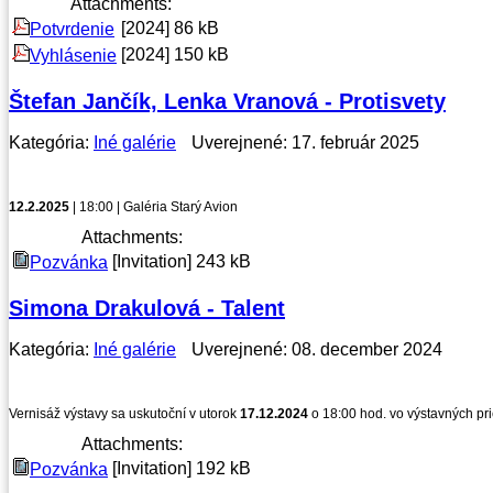
Attachments:
[2024]
86 kB
Potvrdenie
[2024]
150 kB
Vyhlásenie
Štefan Jančík, Lenka Vranová - Protisvety
Kategória:
Iné galérie
Uverejnené: 17. február 2025
12.2.2025
| 18:00 | Galéria Starý Avion
Attachments:
[Invitation]
243 kB
Pozvánka
Simona Drakulová - Talent
Kategória:
Iné galérie
Uverejnené: 08. december 2024
Vernisáž výstavy sa uskutoční v utorok
17.12.2024
o 18:00 hod. vo výstavných pr
Attachments:
[Invitation]
192 kB
Pozvánka