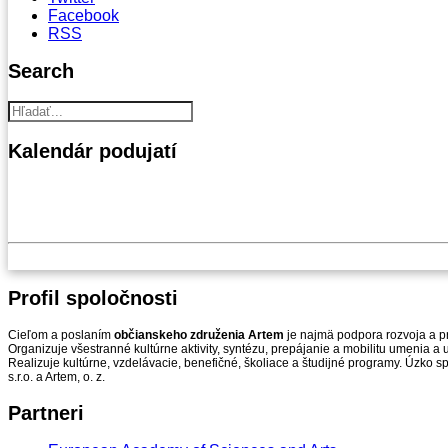
Facebook
RSS
Search
Kalendár
podujatí
Profil
spoločnosti
Cieľom a poslaním
občianskeho združenia Artem
je najmä podpora rozvoja a pr
Organizuje všestranné kultúrne aktivity, syntézu, prepájanie a mobilitu umenia 
Realizuje kultúrne, vzdelávacie, benefičné, školiace a študijné programy. Úzko s
s.r.o. a Artem, o. z.
Partneri