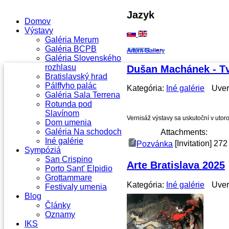
Jazyk
Domov
Výstavy
Galéria Merum
Galéria BCPB
Artem Gallery
Galéria Slovenského
rozhlasu
Dušan Machánek - T
Bratislavský hrad
Pálffyho palác
Kategória:
Iné galérie
Uver
Galéria Sala Terrena
Rotunda pod
Slavínom
Vernisáž výstavy sa uskutoční v utor
Dom umenia
Galéria Na schodoch
Attachments:
Iné galérie
[Invitation]
272
Pozvánka
Sympóziá
San Crispino
Arte Bratislava 2025
Porto Sant' Elpidio
Grottammare
Kategória:
Iné galérie
Uver
Festivaly umenia
Blog
Články
Oznamy
IKS