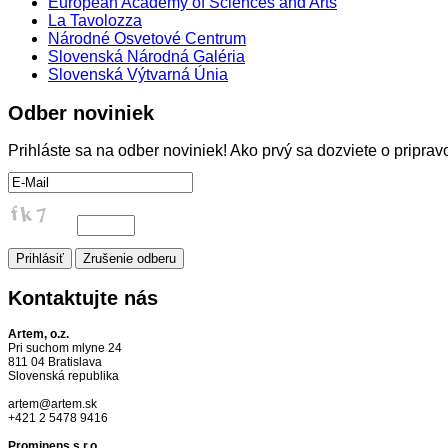
European Academy of Sciences and Arts
La Tavolozza
Národné Osvetové Centrum
Slovenská Národná Galéria
Slovenská Výtvarná Únia
Odber
noviniek
Prihláste sa na odber noviniek! Ako prvý sa dozviete o pripr
Kontaktujte
nás
Artem, o.z.
Pri suchom mlyne 24
811 04 Bratislava
Slovenská republika
artem@artem.sk
+421 2 5478 9416
Prominens s.r.o.