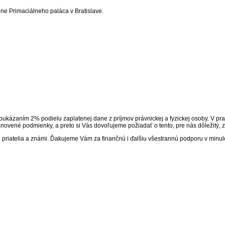
iene Primaciálneho paláca v Bratislave.
ukázaním 2% podielu zaplatenej dane z príjmov právnickej a fyzickej osoby. V pra
anovené podmienky, a preto si Vás dovoľujeme požiadať o tento, pre nás dôležitý, zd
i priatelia a známi. Ďakujeme Vám za finančnú i ďalšiu všestrannú podporu v minu