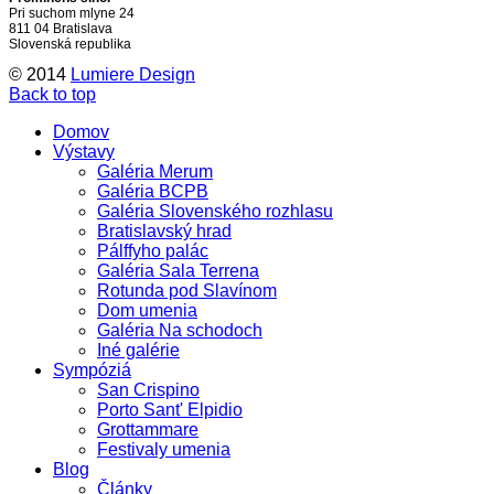
Pri suchom mlyne 24
811 04 Bratislava
Slovenská republika
© 2014
Lumiere Design
Back to top
Domov
Výstavy
Galéria Merum
Galéria BCPB
Galéria Slovenského rozhlasu
Bratislavský hrad
Pálffyho palác
Galéria Sala Terrena
Rotunda pod Slavínom
Dom umenia
Galéria Na schodoch
Iné galérie
Sympóziá
San Crispino
Porto Sant' Elpidio
Grottammare
Festivaly umenia
Blog
Články