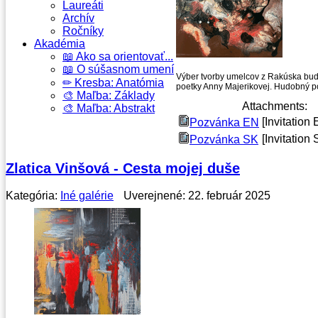
Laureáti
Archív
Ročníky
Akadémia
📖 Ako sa orientovať...
📖 O súšasnom umení
Výber tvorby umelcov z Rakúska bud
✏ Kresba: Anatómia
poetky Anny Majerikovej. Hudobný p
🎨 Maľba: Základy
Attachments:
🎨 Maľba: Abstrakt
[Invitation
Pozvánka EN
[Invitation 
Pozvánka SK
Zlatica Vinšová - Cesta mojej duše
Kategória:
Iné galérie
Uverejnené: 22. február 2025