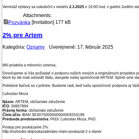
Vernisáž výstavy sa uskutoční v nedeľu
2.3.2025
o 16:00 hod. v galérii Justiho s
Attachments:
[Invitation]
177 kB
Pozvánka
2% pre Artem
Kategória:
Oznamy
Uverejnené: 17. február 2025
Milí priatelia a milovníci umenia,
Dovoľujeme si Vás požiadať o podporu našich nových a originálnych projektov po
ktoré by ste inak odviedli štátu, darujete našej spoločnosti ARTEM. Splnili sme st
Potrebné tlačivá sú v prílohe. Budeme radi, keď našu spoločnosť podporia aj Vaš
Ľuboslav Moza
Názov
: ARTEM, občianske združenie
IČO
: 30867894
Právna forma
: občianske združenie
Číslo účtu
: IBAN SK3075000000004004554199
Predseda predstavenstva
: PhDr. Ľuboslav Moza, PhD.
Postup pre poukázanie 2%:
http://rozhodni.sk/poukazatel/ako-mam-poukazat-2-z-dane/