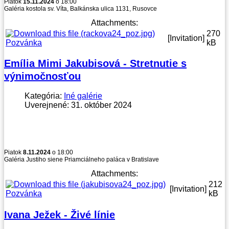
Piatok
15.11.2024
o 18:00
Galéria kostola sv. Víta, Balkánska ulica 1131, Rusovce
Attachments:
270
[Invitation]
Pozvánka
kB
Emília Mimi Jakubisová - Stretnutie s
výnimočnosťou
Kategória:
Iné galérie
Uverejnené: 31. október 2024
Piatok
8.11.2024
o 18:00
Galéria Justiho siene Priamciálneho paláca v Bratislave
Attachments:
212
[Invitation]
Pozvánka
kB
Ivana Ježek - Živé línie