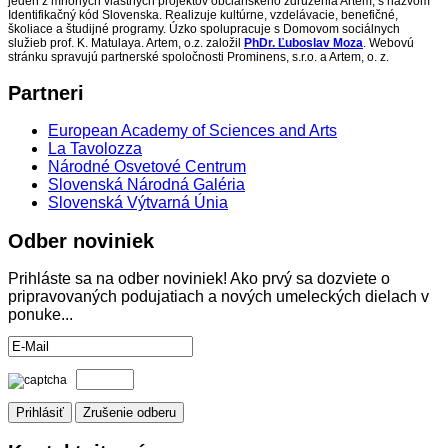
jeden z mnohých vlastných projektov občianskeho združenia Artem, s názvom
Identifikačný kód Slovenska. Realizuje kultúrne, vzdelávacie, benefičné,
školiace a študijné programy. Úzko spolupracuje s Domovom sociálnych
služieb prof. K. Matulaya. Artem, o.z. založil
PhDr. Ľuboslav Moza
. Webovú
stránku spravujú partnerské spoločnosti Prominens, s.r.o. a Artem, o. z.
Partneri
European Academy of Sciences and Arts
La Tavolozza
Národné Osvetové Centrum
Slovenská Národná Galéria
Slovenská Výtvarná Únia
Odber
noviniek
Prihláste sa na odber noviniek! Ako prvý sa dozviete o
pripravovaných podujatiach a nových umeleckých dielach v
ponuke...