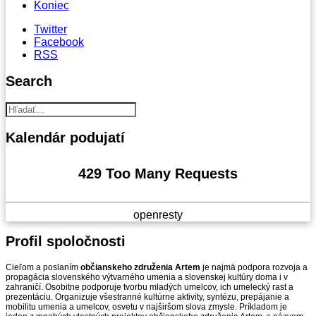
Koniec
Twitter
Facebook
RSS
Search
Kalendár
podujatí
429 Too Many Requests
openresty
Profil
spoločnosti
Cieľom a poslaním
občianskeho združenia Artem
je najmä podpora rozvoja a
propagácia slovenského výtvarného umenia a slovenskej kultúry doma i v
zahraničí. Osobitne podporuje tvorbu mladých umelcov, ich umelecký rast a
prezentáciu. Organizuje všestranné kultúrne aktivity, syntézu, prepájanie a
mobilitu umenia a umelcov, osvetu v najširšom slova zmysle. Príkladom je