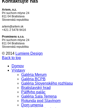
Kontaktujte
nás
Artem, o.z.
Pri suchom mlyne 24
811 04 Bratislava
Slovenská republika
artem@artem.sk
+421 2 5478 9416
Prominens s.r.o.
Pri suchom mlyne 24
811 04 Bratislava
Slovenská republika
© 2014
Lumiere Design
Back to top
Domov
Výstavy
Galéria Merum
Galéria BCPB
Galéria Slovenského rozhlasu
Bratislavský hrad
Pálffyho palác
Galéria Sala Terrena
Rotunda pod Slavínom
Dom umenia