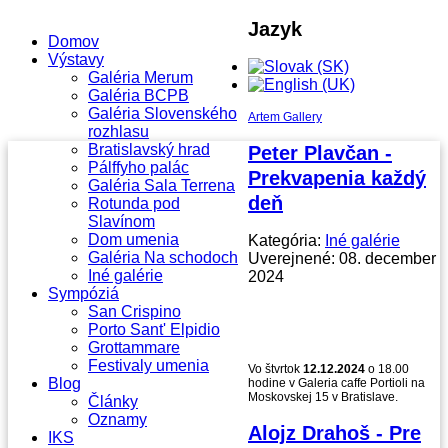
Jazyk
Domov
Výstavy
Galéria Merum
Galéria BCPB
Galéria Slovenského
Artem Gallery
rozhlasu
Bratislavský hrad
Peter Plavčan -
Pálffyho palác
Prekvapenia každý
Galéria Sala Terrena
deň
Rotunda pod
Slavínom
Dom umenia
Kategória:
Iné galérie
Galéria Na schodoch
Uverejnené: 08. december
Iné galérie
2024
Sympóziá
San Crispino
Porto Sant' Elpidio
Grottammare
Festivaly umenia
Vo štvrtok
12.12.2024
o 18.00
Blog
hodine v Galeria caffe Portioli na
Moskovskej 15 v Bratislave.
Články
Oznamy
Alojz Drahoš - Pre
IKS