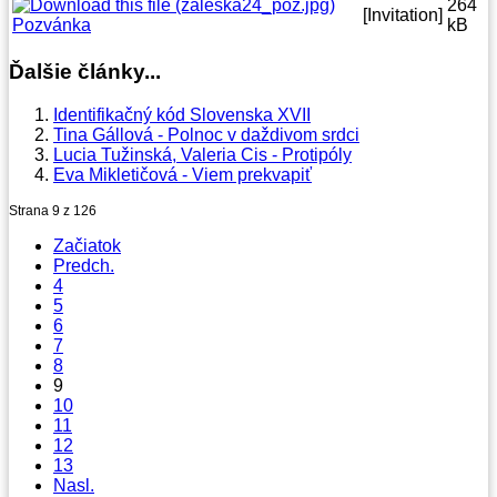
264
[Invitation]
Pozvánka
kB
Ďalšie články...
Identifikačný kód Slovenska XVII
Tina Gállová - Polnoc v daždivom srdci
Lucia Tužinská, Valeria Cis - Protipóly
Eva Mikletičová - Viem prekvapiť
Strana 9 z 126
Začiatok
Predch.
4
5
6
7
8
9
10
11
12
13
Nasl.