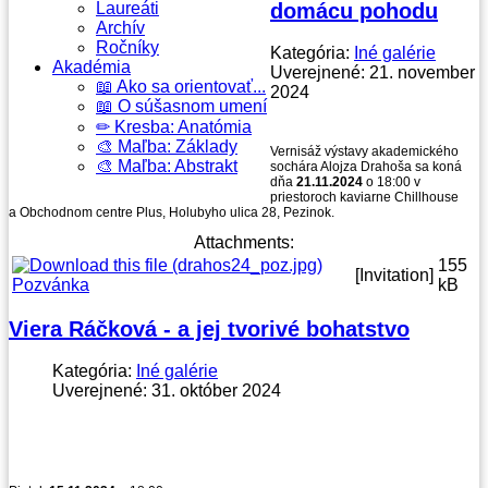
Laureáti
domácu pohodu
Archív
Ročníky
Kategória:
Iné galérie
Akadémia
Uverejnené: 21. november
📖 Ako sa orientovať...
2024
📖 O súšasnom umení
✏ Kresba: Anatómia
🎨 Maľba: Základy
Vernisáž výstavy akademického
🎨 Maľba: Abstrakt
sochára Alojza Drahoša sa koná
dňa
21.11.2024
o 18:00 v
priestoroch kaviarne Chillhouse
a Obchodnom centre Plus, Holubyho ulica 28, Pezinok.
Attachments:
155
[Invitation]
Pozvánka
kB
Viera Ráčková - a jej tvorivé bohatstvo
Kategória:
Iné galérie
Uverejnené: 31. október 2024