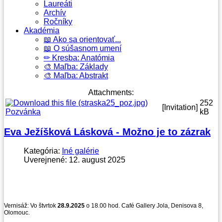
Laureáti
Archív
Ročníky
Akadémia
📖 Ako sa orientovať...
📖 O súšasnom umení
✏ Kresba: Anatómia
🎨 Maľba: Základy
🎨 Maľba: Abstrakt
Attachments:
252
[Invitation]
Pozvánka
kB
Eva Ježíšková Lásková - Možno je to zázrak
Kategória:
Iné galérie
Uverejnené: 12. august 2025
Vernisáž: Vo štvrtok
28.9.2025
o 18.00 hod. Café Gallery Jola, Denisova 8,
Olomouc.