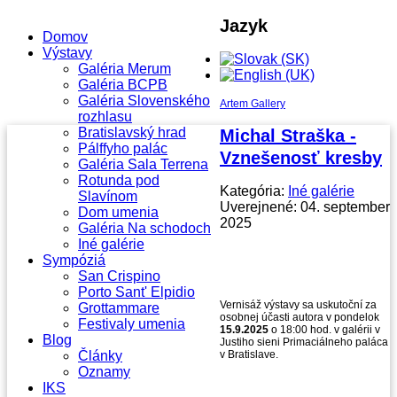
Jazyk
Domov
Výstavy
Galéria Merum
Galéria BCPB
Galéria Slovenského
Artem Gallery
rozhlasu
Bratislavský hrad
Michal Straška -
Pálffyho palác
Vznešenosť kresby
Galéria Sala Terrena
Rotunda pod
Kategória:
Iné galérie
Slavínom
Uverejnené: 04. september
Dom umenia
2025
Galéria Na schodoch
Iné galérie
Sympóziá
San Crispino
Porto Sant' Elpidio
Vernisáž výstavy sa uskutoční za
Grottammare
osobnej účasti autora v pondelok
Festivaly umenia
15.9.2025
o 18:00 hod. v galérii v
Blog
Justiho sieni Primaciálneho paláca
Články
v Bratislave.
Oznamy
IKS