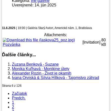
Kategória:
Iné galérie
Uverejnené: 14. jún 2025
11.6.2025
| 18:00 | Galéria Starý Avion, Americké nám. 1, Bratislava
Attachments:
80
[Invitation]
Pozvánka
kB
Ďalšie články...
Zuzana Benková - Suzane
Monika Kuľhavá - Monikine úlety
Alexander Rozin - Život je okamih
Ivana Orviská & Silvia Hílková - Tajomstvo záhrad
Strana 6 z 126
Začiatok
Predch.
1
2