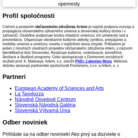
openresty
Profil
spoločnosti
Cieľom a poslaním
občianskeho združenia Artem
je najmä podpora rozvoja a
propagácia slovenského výtvarného umenia a slovenskej kultúry doma i v
zahraničí. Osobitne podporuje tvorbu mladých umelcov, ich umelecký rast a
prezentáciu. Organizuje všestranné kultúrne aktivity, syntézu, prepájanie a
mobilitu umenia a umelcov, osvetu v najširšom slova zmysle. Príkladom je
jeden z mnohých vlastných projektov občianskeho združenia Artem, s názvom
Identifikačný kód Slovenska. Realizuje kultúrne, vzdelávacie, benefičné,
školiace a študijné programy. Úzko spolupracuje s Domovom sociálnych
služieb prof. K. Matulaya. Artem, o.z. založil
PhDr. Ľuboslav Moza
. Webovú
stránku spravujú partnerské spoločnosti Prominens, s.r.o. a Artem, o. z.
Partneri
European Academy of Sciences and Arts
La Tavolozza
Národné Osvetové Centrum
Slovenská Národná Galéria
Slovenská Výtvarná Únia
Odber
noviniek
Prihláste sa na odber noviniek! Ako prvý sa dozviete o