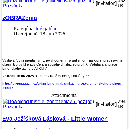
358
[Invitation]
Pozvánka
kB
zOBRAZenia
Kategória:
Iné galérie
Uverejnené: 18. jún 2025
Výstava ľudí s mentálnym znevýhodnením a autizmom, na ktorej predstavíme
okrem tvorby klientov Centra sociálnych služieb prof. K. Matulaya aj práce
brnenského ateliéru ATRIUM.
V stredu
18.06.2025
o 18:00 v Kafé Scherz, Palisády 27.
https://atypmagazin.cz/vidim-brno-jinak-unikatni-projekt-brnenskeho-atelieru-
atrium/
Attachments:
294
[Invitation]
Pozvánka
kB
Eva Ježíšková Lásková - Little Women