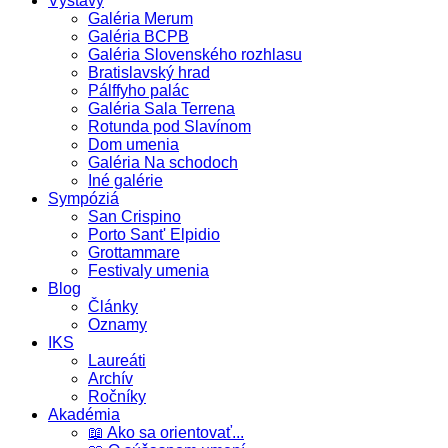
Výstavy
Galéria Merum
Galéria BCPB
Galéria Slovenského rozhlasu
Bratislavský hrad
Pálffyho palác
Galéria Sala Terrena
Rotunda pod Slavínom
Dom umenia
Galéria Na schodoch
Iné galérie
Sympóziá
San Crispino
Porto Sant' Elpidio
Grottammare
Festivaly umenia
Blog
Články
Oznamy
IKS
Laureáti
Archív
Ročníky
Akadémia
📖 Ako sa orientovať...