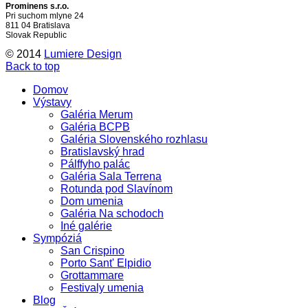
Prominens s.r.o.
Pri suchom mlyne 24
811 04 Bratislava
Slovak Republic
© 2014
Lumiere Design
Back to top
Domov
Výstavy
Galéria Merum
Galéria BCPB
Galéria Slovenského rozhlasu
Bratislavský hrad
Pálffyho palác
Galéria Sala Terrena
Rotunda pod Slavínom
Dom umenia
Galéria Na schodoch
Iné galérie
Sympóziá
San Crispino
Porto Sant' Elpidio
Grottammare
Festivaly umenia
Blog