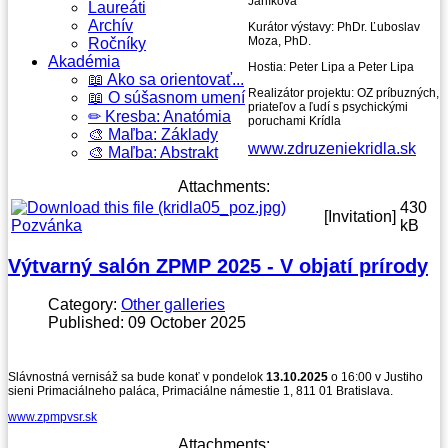
Janíková
Laureáti
Archív
Kurátor výstavy: PhDr. Ľuboslav
Moza, PhD.
Ročníky
Akadémia
Hostia: Peter Lipa a Peter Lipa
📖 Ako sa orientovať...
Realizátor projektu: OZ príbuzných,
📖 O súšasnom umení
priateľov a ľudí s psychickými
✏ Kresba: Anatómia
poruchami Krídla
🎨 Maľba: Základy
www.zdruzeniekridla.sk
🎨 Maľba: Abstrakt
Attachments:
430
[Invitation]
Pozvánka
kB
Výtvarný salón ZPMP 2025 - V objatí prírody
Category:
Other galleries
Published: 09 October 2025
Slávnostná vernisáž sa bude konať v pondelok
13.10.2025
o 16:00 v Justiho
sieni Primaciálneho paláca, Primaciálne námestie 1, 811 01 Bratislava.
www.zpmpvsr.sk
Attachments: