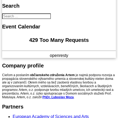
Search
Event
Calendar
429 Too Many Requests
openresty
Company
profile
Cieľom a poslaním
občianskeho združenia Artem
je najmä podpora rozvoja a
propagácia slovenského výtvarného umenia a slovenskej kultúry nielen doma
ale aj v zahraničí. Okrem iného sa tiež zaoberá vlastnou tvorbou a
organizovaním kultúrnych, vzdelávacích, benefičných, školiacich a študijných
programov. Artem, o.z. podporuje tvorbu mladých umelcov, ich umelecký rast a
prezentáciu. Artem, o.z. úzko spolupracuje s Domom sociálnych služieb Prof.
Matulaya. Artem, o.z. založil
PhDr. Ľuboslav Moza
.
Partners
European Academy of Sciences and Arts