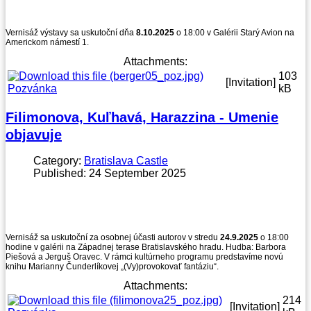
Vernisáž výstavy sa uskutoční dňa
8.10.2025
o 18:00 v Galérii Starý Avion na
Americkom námestí 1.
Attachments:
103
[Invitation]
Pozvánka
kB
Filimonova, Kuľhavá, Harazzina - Umenie
objavuje
Category:
Bratislava Castle
Published: 24 September 2025
Vernisáž sa uskutoční za osobnej účasti autorov v stredu
24.9.2025
o 18:00
hodine v galérii na Západnej terase Bratislavského hradu. Hudba: Barbora
Piešová a Jerguš Oravec. V rámci kultúrneho programu predstavíme novú
knihu Marianny Čunderlíkovej „(Vy)provokovať fantáziu“.
Attachments:
214
[Invitation]