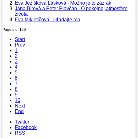
Eva Ježíšková Lásková - Možno je to zázrak
Jana Bírová a Peter Plavčan - O pokojnej atmosfére
života
Eva Mikletičová - Hľadajte ma
Page 5 of 126
Start
Prev
1
2
3
4
5
6
7
8
9
10
Next
End
Twitter
Facebook
RSS