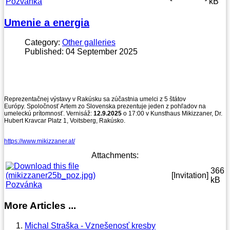
Pozvánka
kB
Umenie a energia
Category:
Other galleries
Published: 04 September 2025
Reprezentačnej výstavy v Rakúsku sa zúčastnia umelci z 5 štátov
Európy. Spoločnosť Artem zo Slovenska prezentuje jeden z pohľadov na
umeleckú prítomnosť. Vernisáž:
12.9.2025
o 17:00 v Kunsthaus Mikizzaner, Dr.
Hubert Kravcar Platz 1, Voitsberg, Rakúsko.
https://www.mikizzaner.at/
Attachments:
366
[Invitation]
kB
Pozvánka
More Articles ...
Michal Straška - Vznešenosť kresby