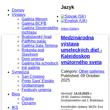
Jazyk
Domov
Výstavy
Galéria Merum
Galéria BCPB
Galéria Slovenského
Artem Gallery
rozhlasu
Bratislavský hrad
Medzinárodna
Pálffyho palác
výstava
Galéria Sala Terrena
umeleckých diel -
Rotunda pod
Slavínom
Kaleidoskop
Dom umenia
vnútorného sveta
Galéria Na schodoch
Iné galérie
Category:
Other galleries
Sympóziá
Published: 09 October
San Crispino
2025
Porto Sant' Elpidio
Grottammare
Festivaly umenia
Vernisáž:
14.10.2025
o
Blog
19:00, Galéria Umelka,
Články
Dostojevského rad 2, Bratislava.
Oznamy
Koordinátor výstavy: MUDr. Eva
IKS